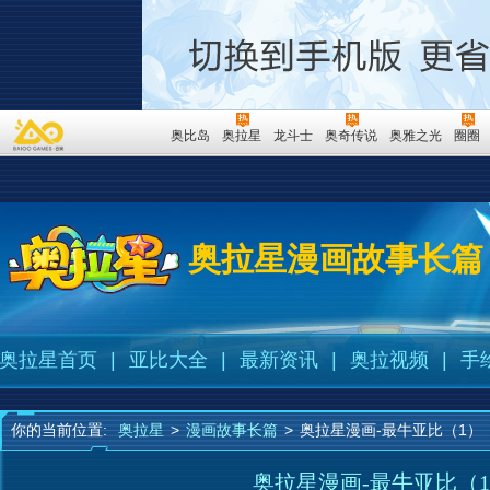
奥比岛
奥拉星
龙斗士
奥奇传说
奥雅之光
圈圈
奥拉星漫画故事长篇
奥拉星首页
|
亚比大全
|
最新资讯
|
奥拉视频
|
手
你的当前位置:
奥拉星
>
漫画故事长篇
>
奥拉星漫画-最牛亚比（1）
奥拉星漫画-最牛亚比（