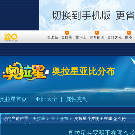
奥比岛
奥拉星
龙斗士
奥奇传说
奥雅之光
圈圈
奥拉星亚比分布
奥拉星首页
|
亚比大全
|
属性克制
|
你的当前位置:
奥拉星
>
亚比分布
>
奥拉星斗罗明王在哪 怎么得
奥拉星斗罗明王在哪 怎