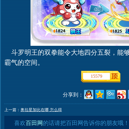
斗罗明王的双拳能令大地四分五裂，能够
霸气的空间。
15579
分享到：
上一篇：
奥拉星加比在哪 怎么得
喜欢
百田网
的话请把百田网告诉你的朋友哦