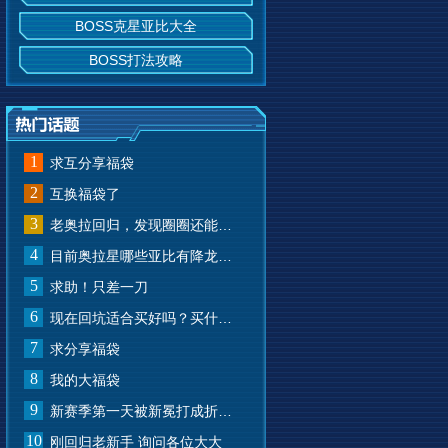
BOSS克星亚比大全
BOSS打法攻略
1
求互分享福袋
2
互换福袋了
3
老奥拉回归，发现圈圈还能兑换奥币？
4
目前奥拉星哪些亚比有降龙有悔？
5
求助！只差一刀
6
现在回坑适合买好吗？买什么样的？
7
求分享福袋
8
我的大福袋
9
新赛季第一天被新冕打成折叠屏了
10
刚回归老新手 询问各位大大