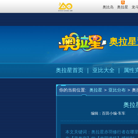
奥比岛
奥拉星
龙
奥拉星
奥拉星首页
|
亚比大全
|
属性
你的当前位置:
奥拉星
>
亚比分布
>
奥
奥拉
编辑：百田小编-车车
本文关键词：奥拉星赤羽修行者在哪里