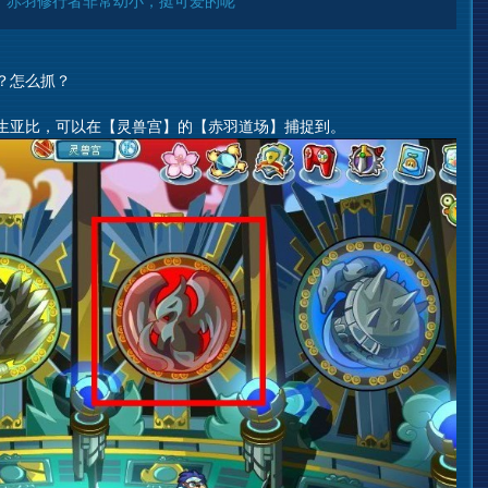
 赤羽修行者非常幼小，挺可爱的呢
？怎么抓？
生亚比，可以在【灵兽宫】的【赤羽道场】捕捉到。