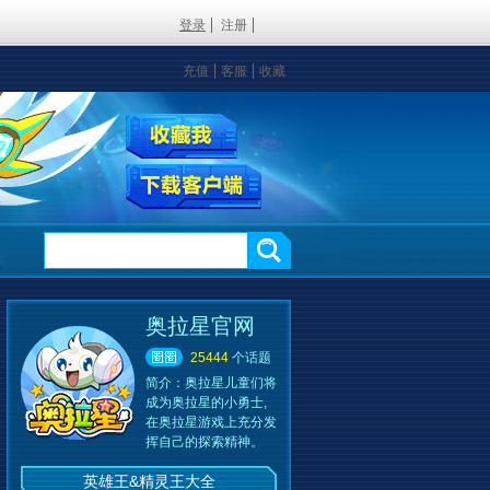
登录
注册
充值
客服
收藏
奥拉星官网
25444
个话题
简介：
奥拉星儿童们将
成为奥拉星的小勇士,
在奥拉星游戏上充分发
挥自己的探索精神。
英雄王&精灵王大全