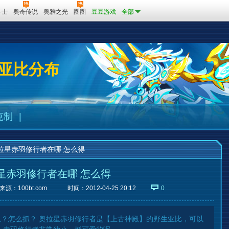
斗士
奥奇传说
奥雅之光
圈圈
豆豆游戏
全部
亚比分布
克制
|
拉星赤羽修行者在哪 怎么得
星赤羽修行者在哪 怎么得
来源：
100bt.com
时间：2012-04-25 20:12
0
？怎么抓？ 奥拉星赤羽修行者是【上古神殿】的野生亚比，可以