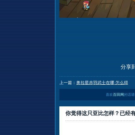
分享
上一篇：
奥拉星赤羽武士在哪 怎么得
喜欢
百田网
的话请
你觉得这只亚比怎样？已经