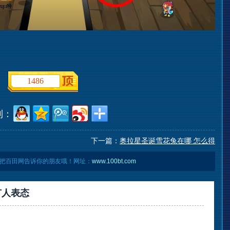
1486
到：
下一篇：
奥拉星圣诞雪花兔在哪 怎么得
把百田网告诉你的朋友哦！网址：
www.100bt.com
有
人表态