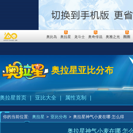
奥比岛
奥拉星
龙斗士
奥奇传说
奥雅之光
圈圈
奥拉星亚比分布
奥拉星首页
|
亚比大全
|
属性克制
|
你的当前位置:
奥拉星
>
亚比分布
>
奥拉星神气小麦在哪 怎么得
奥拉星神气小麦在哪 怎