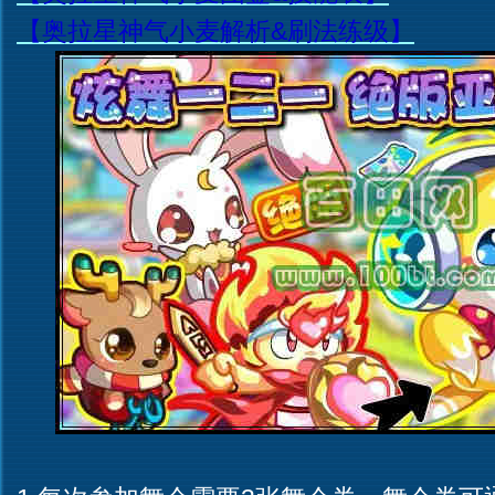
【奥拉星神气小麦解析&刷法练级】