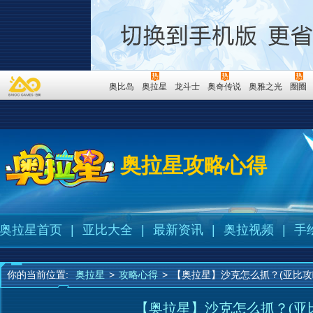
奥比岛
奥拉星
龙斗士
奥奇传说
奥雅之光
圈圈
奥拉星攻略心得
奥拉星首页
|
亚比大全
|
最新资讯
|
奥拉视频
|
手
你的当前位置:
奥拉星
>
攻略心得
>
【奥拉星】沙克怎么抓？(亚比攻
【奥拉星】沙克怎么抓？(亚