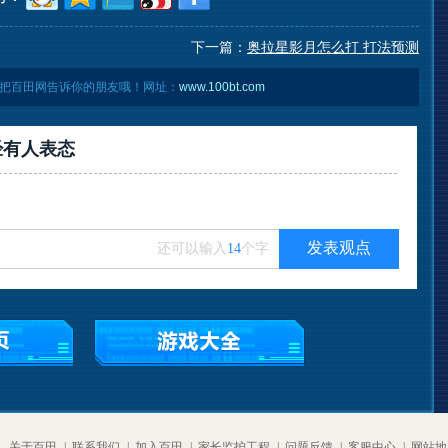
下一篇：
奥拉星影月怎么打 打法预测
把百田网告诉你的朋友哦！网址：
www.100bt.com
经有
人表态
发表观点
还可以输入
14
个字
关于百田
|
联系我们
|
加入百田
|
家长监护工程
|
问题反馈
|
客服中心
|
网站地