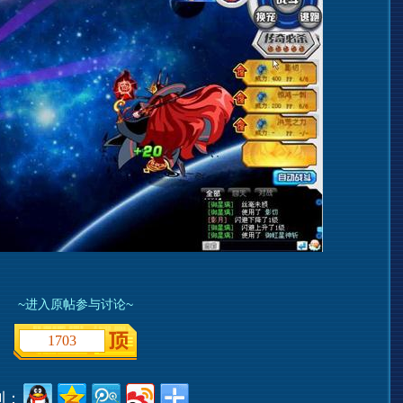
~进入原帖参与讨论~
1703
到：