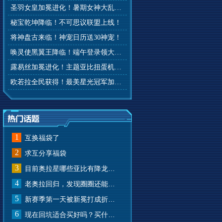
圣羽女皇加冕进化！暑期女神大乱斗开赛！
秘宝乾坤降临！不可思议联盟上线！
将神盘古来临！神宠日历送30神宠！
唤灵使黑翼王降临！端午登录领大礼！
露易丝加冕进化！主题亚比扭蛋机来啦！
欧若拉全民获得！最美星光冠军加冕！
1
互换福袋了
2
求互分享福袋
3
目前奥拉星哪些亚比有降龙有悔？
4
老奥拉回归，发现圈圈还能兑换奥币？
5
新赛季第一天被新冕打成折叠屏了
6
现在回坑适合买好吗？买什么样的？