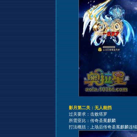
影月第二关：无人能挡
过关要求：击败塔罗
所需亚比：传奇圣冕麒麟
打法概括：上场后传奇圣冕麒麟连续使