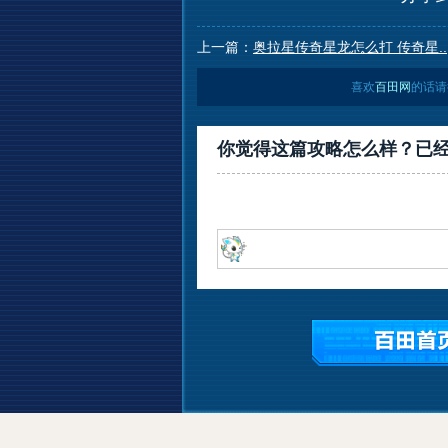
上一篇：
奥拉星传奇星龙怎么打 传奇星..
喜欢
百田网
的话请
你觉得这篇攻略怎么样？已