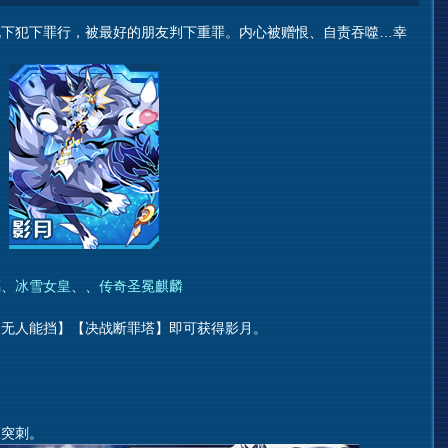
犯下罪行，被最好的朋友判下重罪。内心被赠恨、自责吞噬…幸
璃
、
冰雪女皇
、、
传奇圣冕麒麟
无人能挡】【决战断罪塔】即可获得影月。
突刺。