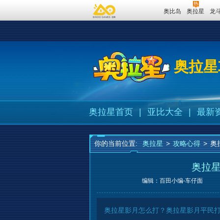
奥比岛
奥拉星
龙
奥拉星
奥拉星首页
|
亚比大全
|
最新
你的当前位置:
奥拉星
>
攻略心得
>
奥
奥拉星
编辑：百田小编-车仔面
奥拉星影月怎么打？奥拉星影月平民打