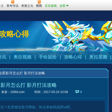
斗士
奥奇传说
奥雅之光
圈圈
豆豆游戏
全部
攻略心得
资讯
|
奥拉视频
|
手绘鼠绘
|
攻略心得
|
奥拉星圈
|
拉星影月怎么打 影月打法攻略
影月怎么打 影月打法攻略
来源：
100bt.com
时间：2017-03-24 10:08
0
法？乱世狼女影月降临，快点来如何战胜ta吧。