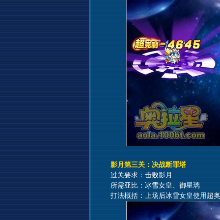
影月第三关：决战断罪塔
过关要求：击败影月
所需亚比：冰雪女皇、御星璃
打法概括：上场后冰雪女皇使用超奥义