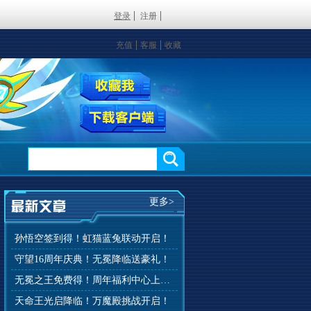
登录
注册
充值
客服
收藏
更多>
孙悟空签到得！虹猫蓝兔联动开启！
守望16周年庆典！无冕降临送豪礼！
无冕之王免费得！周年福利中心上线！
天命王光启降临！万魔殿挑战开启！