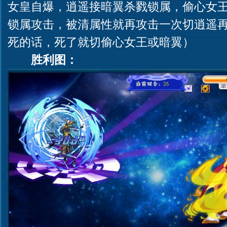
女皇自爆，逍遥接暗翼杀戮锁属，偷心女王
锁属攻击，被清属性就再攻击一次切逍遥
死的话，死了就切偷心女王或暗翼）
胜利图：