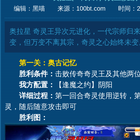
编辑：黑喵
来源：
100bt.com
时间：201
奥拉星 奇灵王异次元进化，一代宗师归
变，但万变不离其宗，奇灵之心始终未变
第一关：奥古记忆
胜利条件：
击败传奇奇灵王及其他两
我方配置：
【逢魔之约】阴阳
详细过程：
第一回合奇灵使用逆转，
灵，随后随意攻击即可
胜利图：