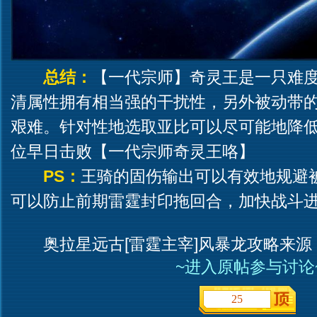
总结：
【一代宗师】奇灵王是一只难
清属性拥有相当强的干扰性，另外被动带
艰难。针对性地选取亚比可以尽可能地降
位早日击败【一代宗师奇灵王咯】
PS：
王骑的固伤输出可以有效地规避
可以防止前期雷霆封印拖回合，加快战斗
奥拉星远古[雷霆主宰]风暴龙攻略来源
~进入原帖参与讨论
25