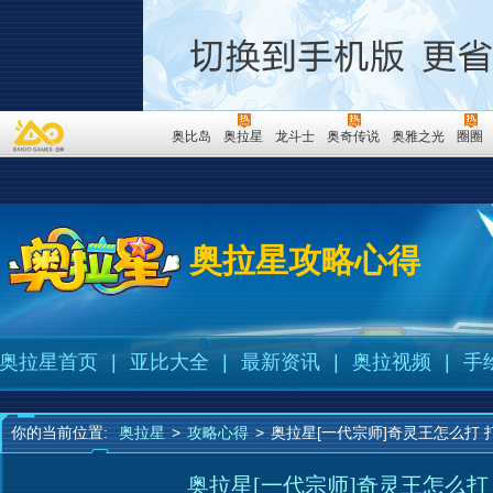
奥比岛
奥拉星
龙斗士
奥奇传说
奥雅之光
圈圈
奥拉星攻略心得
奥拉星首页
|
亚比大全
|
最新资讯
|
奥拉视频
|
手
你的当前位置:
奥拉星
>
攻略心得
>
奥拉星[一代宗师]奇灵王怎么打 
奥拉星[一代宗师]奇灵王怎么打