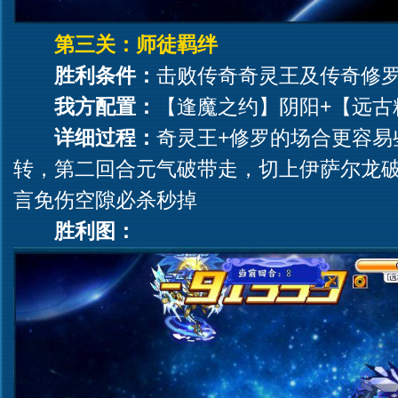
第三关：师徒羁绊
胜利条件：
击败传奇奇灵王及传奇修罗
我方配置：
【逢魔之约】阴阳+【远古
详细过程：
奇灵王+修罗的场合更容易
转，第二回合元气破带走，切上伊萨尔龙破
言免伤空隙必杀秒掉
胜利图：