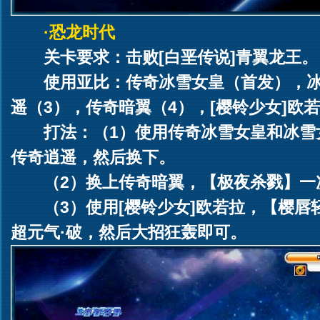
·恐龙时代
关卡要求：击败[白垩传说]青翼龙王。
使用亚比：传奇冰雪女皇（首发），冰
遥（3），传奇暗翼（4），[樱铃少女]欧若
打法：（1）使用传奇冰雪女皇和冰雪
传奇逍遥，然后换下。
（2）换上传奇暗翼，【极夜杀戮】一
（3）使用[樱铃少女]欧若拉，【樱
超元气·破，然后大招狂轰即可。