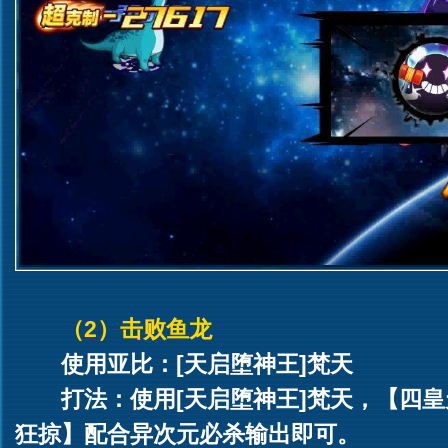
（2）击败鱼龙
使用亚比：[天启堕神王]梵天
打法：使用[天启堕神王]梵天，【四
狂掠】配合异次元必杀输出即可。