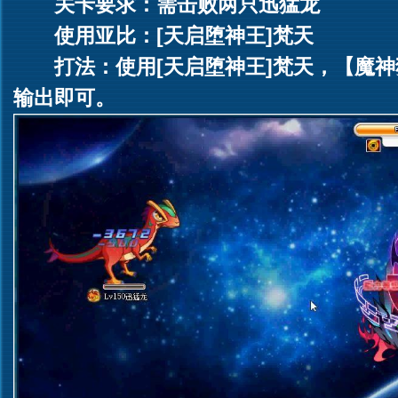
关卡要求：需击败两只迅猛龙
使用亚比：[天启堕神王]梵天
打法：使用[天启堕神王]梵天，【魔
输出即可。