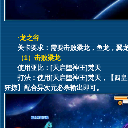
·龙之谷
关卡要求：需要击败梁龙，鱼龙，翼
（1）击败梁龙
使用亚比：[天启堕神王]梵天
打法：使用[天启堕神王]梵天，【四
狂掠】配合异次元必杀输出即可。