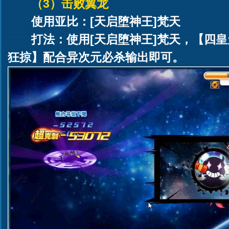
（3）击败翼龙
使用亚比：[天启堕神王]梵天
打法：使用[天启堕神王]梵天，【四
狂掠】配合异次元必杀输出即可。