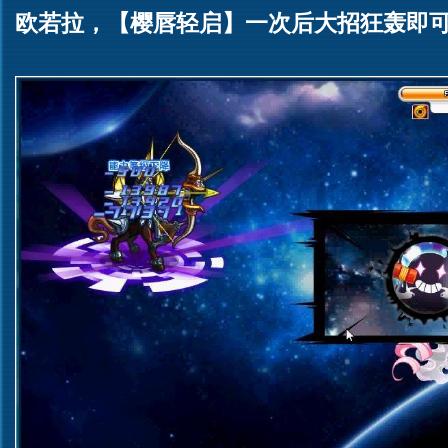
欧若拉，【樱唇轻启】一次后大招狂轰即