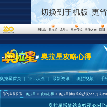
奥比岛
奥拉星
龙斗士
奥奇传说
奥雅之光
圈圈
奥拉星攻略心得
奥拉星首页
|
亚比大全
|
最新资讯
|
奥拉视频
|
手
你的当前位置:
奥拉星
>
攻略心得
>
奥拉星博物馆奇妙夜SSS打法攻
奥拉星博物馆奇妙夜SSS打