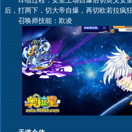
详细过程：女皇上场自爆后切奥义女皇
后，打两下，切大帝自爆，再切欧若拉疯
召唤师技能：欺凌