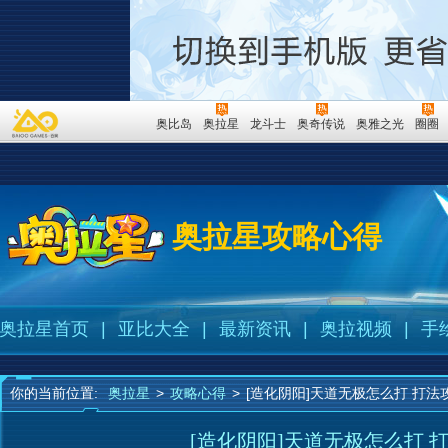
奥比岛
奥拉星
龙斗士
奥奇传说
奥雅之光
圈圈
奥拉星攻略心得
奥拉星首页
|
亚比大全
|
最新资讯
|
奥拉视频
|
手
你的当前位置:
奥拉星
>
攻略心得
>
[造化阴阳]天道无极怎么打 打法
[造化阴阳]天道无极怎么打 