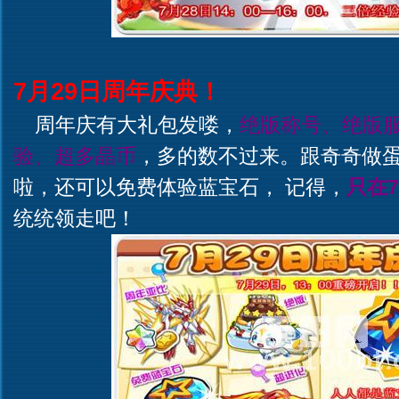
7月29日周年庆典！
周年庆有大礼包发喽，
绝版称号、绝版
验、超多晶币
，多的数不过来。跟奇奇做
啦，还可以免费体验蓝宝石， 记得，
只在7
统统领走吧！