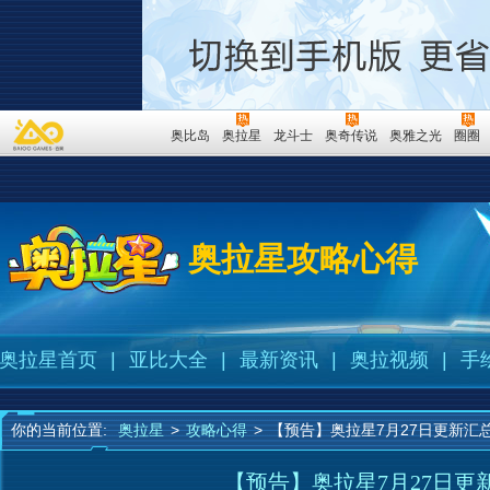
奥比岛
奥拉星
龙斗士
奥奇传说
奥雅之光
圈圈
奥拉星攻略心得
奥拉星首页
|
亚比大全
|
最新资讯
|
奥拉视频
|
手
你的当前位置:
奥拉星
>
攻略心得
>
【预告】奥拉星7月27日更新汇
【预告】奥拉星7月27日更