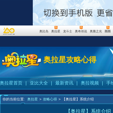
奥比岛
奥拉星
龙斗士
奥奇传说
奥雅之光
圈圈
奥拉星攻略心得
奥拉星首页
|
亚比大全
|
最新资讯
|
奥拉视频
|
手
你的当前位置:
奥拉星
>
攻略心得
>
【奥拉星】系统介绍
【奥拉星】系统介绍