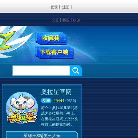
登录
注册
充值
客服
收藏
奥拉星官网
25444
个话题
简介：
奥拉星儿童们将
成为奥拉星的小勇士,
在奥拉星游戏上充分发
挥自己的探索精神。
英雄王&精灵王大全