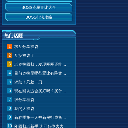
BOSS克星亚比大全
BOSS打法攻略
1
求互分享福袋
2
互换福袋了
3
老奥拉回归，发现圈圈还能兑换奥币？
4
目前奥拉星哪些亚比有降龙有悔？
5
求助！只差一刀
6
现在回坑适合买好吗？买什么样的？
7
求分享福袋
8
我的大福袋
9
新赛季第一天被新冕打成折叠屏了
10
刚回归老新手 询问各位大大