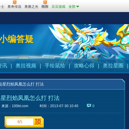
斗士
奥奇传说
奥雅之光
圈圈
豆豆游戏
全部
小编答疑
资讯
|
奥拉视频
|
手绘鼠绘
|
攻略心得
|
奥拉星圈
|
拉星烈焰凤凰怎么打 打法
星烈焰凤凰怎么打 打法
来源：
100bt.com
时间：2013-07-30 10:40
0
65