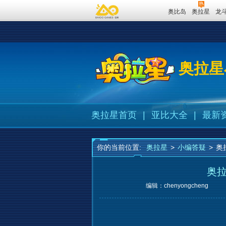
奥比岛
奥拉星
龙
奥拉星
奥拉星首页
|
亚比大全
|
最新
你的当前位置:
奥拉星
>
小编答疑
>
奥
奥拉
编辑：chenyongcheng