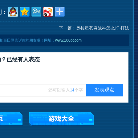
到：
下一篇：
奥拉星苍炎战神怎么打 打法
把百田网告诉你的朋友哦！网址：
www.100bt.com
的？已经有
人表态
发表观点
还可以输入
14
个字