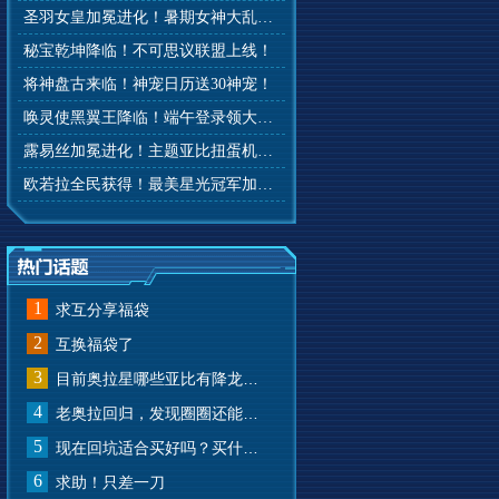
圣羽女皇加冕进化！暑期女神大乱斗开赛！
秘宝乾坤降临！不可思议联盟上线！
将神盘古来临！神宠日历送30神宠！
唤灵使黑翼王降临！端午登录领大礼！
露易丝加冕进化！主题亚比扭蛋机来啦！
欧若拉全民获得！最美星光冠军加冕！
1
求互分享福袋
2
互换福袋了
3
目前奥拉星哪些亚比有降龙有悔？
4
老奥拉回归，发现圈圈还能兑换奥币？
5
现在回坑适合买好吗？买什么样的？
6
求助！只差一刀