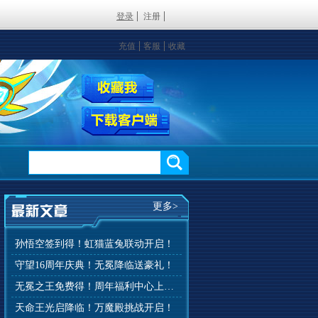
登录
注册
充值
客服
收藏
更多>
孙悟空签到得！虹猫蓝兔联动开启！
守望16周年庆典！无冕降临送豪礼！
无冕之王免费得！周年福利中心上线！
天命王光启降临！万魔殿挑战开启！