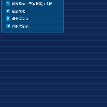
7
新赛季第一天被新冕打成折叠屏了
8
福袋来啦！
9
求分享福袋
10
我的大福袋