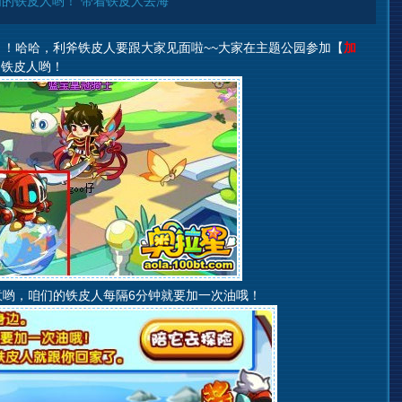
的铁皮人哟！ 带着铁皮人去海
！哈哈，利斧铁皮人要跟大家见面啦~~大家在主题公园参加【
加
的铁皮人哟！
哟，咱们的铁皮人每隔6分钟就要加一次油哦！