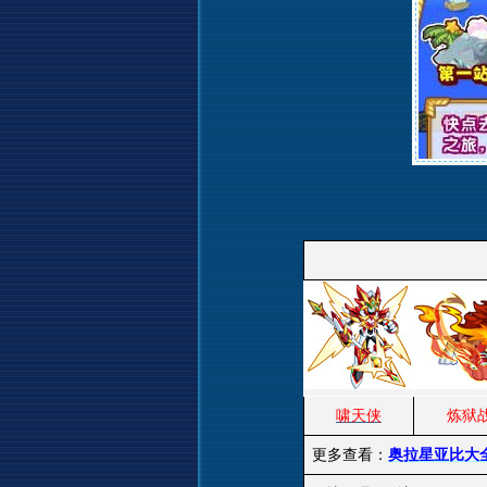
啸天侠
炼狱
更多查看：
奥拉星亚比大