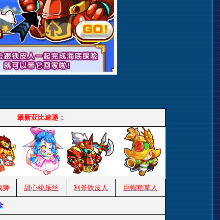
最新亚比速递：
战狮
甜心桃乐丝
利斧铁皮人
巨帽稻草人
全