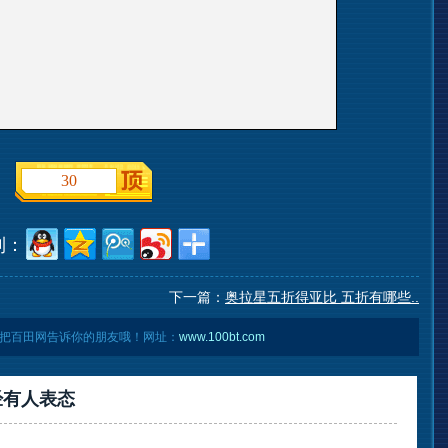
30
到：
下一篇：
奥拉星五折得亚比 五折有哪些..
把百田网告诉你的朋友哦！网址：
www.100bt.com
经有
人表态