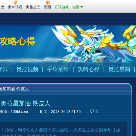
斗士
奥奇传说
奥雅之光
圈圈
豆豆游戏
全部
攻略心得
资讯
|
奥拉视频
|
手绘鼠绘
|
攻略心得
|
奥拉星圈
|
拉星加油 铁皮人
奥拉星加油 铁皮人
来源：
100bt.com
时间：2013-04-18 21:30
0
！哈哈，利斧铁皮人要跟大家见面啦~~大家在主题公园参加【加