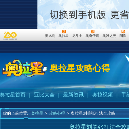
奥比岛
奥拉星
龙斗士
奥奇传说
奥雅之光
圈圈
奥拉星攻略心得
奥拉星首页
|
亚比大全
|
最新资讯
|
奥拉视频
|
手
你的当前位置:
奥拉星
>
攻略心得
>
奥拉星刘关张打法全攻略
奥拉星刘关张打法全攻