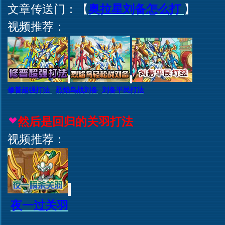
文章传送门：【
奥拉星刘备怎么打
】
视频推荐：
修普超强打法
烈焰鸟战刘备
刘备平民打法
然后是回归的关羽打法
视频推荐：
夜一过关羽