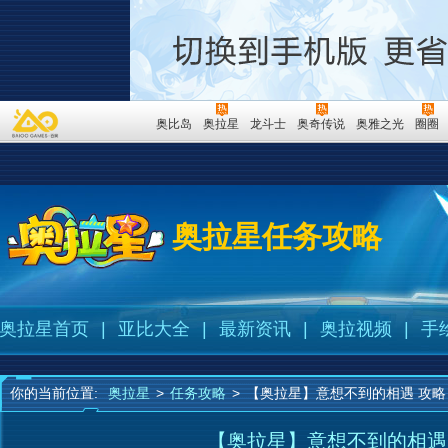
奥比岛
奥拉星
龙斗士
奥奇传说
奥雅之光
圈圈
奥拉星任务攻略
奥拉星首页
|
亚比大全
|
最新资讯
|
奥拉视频
|
手
你的当前位置:
奥拉星
>
任务攻略
>
【奥拉星】意想不到的相遇 攻略
【奥拉星】意想不到的相遇