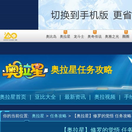
奥比岛
奥拉星
龙斗士
奥奇传说
奥雅之光
圈圈
奥拉星任务攻略
奥拉星首页
|
亚比大全
|
最新资讯
|
奥拉视频
|
手
你的当前位置:
奥拉星
>
任务攻略
>
【奥拉星】修罗的觉悟 任务攻略
【奥拉星】修罗的觉悟 任