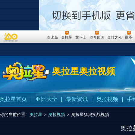
奥比岛
奥拉星
龙斗士
奥奇传说
奥雅之光
圈圈
奥拉星奥拉视频
奥拉星首页
|
亚比大全
|
最新资讯
|
奥拉视频
|
手
你的当前位置:
奥拉星
>
奥拉视频
>
奥拉星猛犸实战视频
奥拉