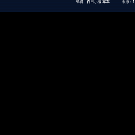
编辑：百田小编-车车
来源：
1