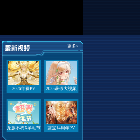
更多>
2026年费PV
2025暑假大视频
龙族不朽X羊毛节
蓝宝14周年PV