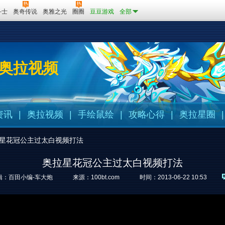
斗士
奥奇传说
奥雅之光
圈圈
豆豆游戏
全部
奥拉视频
资讯
|
奥拉视频
|
手绘鼠绘
|
攻略心得
|
奥拉星圈
|
星花冠公主过太白视频打法
奥拉星花冠公主过太白视频打法
辑：百田小编-车大炮
来源：
100bt.com
时间：2013-06-22 10:53