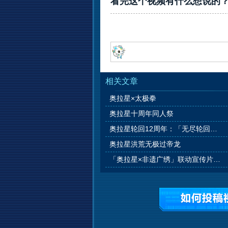
看完这个视频有什么想说的
相关文章
奥拉星×太极拳
奥拉星十周年同人祭
奥拉星轮回12周年：「无尽轮回，羁绊永恒」
奥拉星洪荒无极过帝龙
「奥拉星×非遗广绣」联动宣传片：《伊乐的广绣访谈》