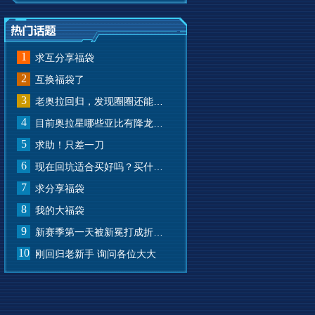
1
求互分享福袋
2
互换福袋了
3
老奥拉回归，发现圈圈还能兑换奥币？
4
目前奥拉星哪些亚比有降龙有悔？
5
求助！只差一刀
6
现在回坑适合买好吗？买什么样的？
7
求分享福袋
8
我的大福袋
9
新赛季第一天被新冕打成折叠屏了
10
刚回归老新手 询问各位大大