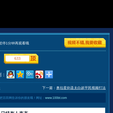
暂停1分钟再观看哦
633
到：
法
下一篇：
奥拉星剑圣太白超平民视频打法
把百田网告诉你的朋友哦！网址：
www.100bt.com