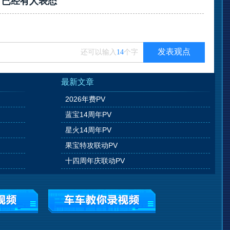
？已经有
人表态
发表观点
还可以输入
14
个字
最新文章
2026年费PV
蓝宝14周年PV
星火14周年PV
果宝特攻联动PV
十四周年庆联动PV