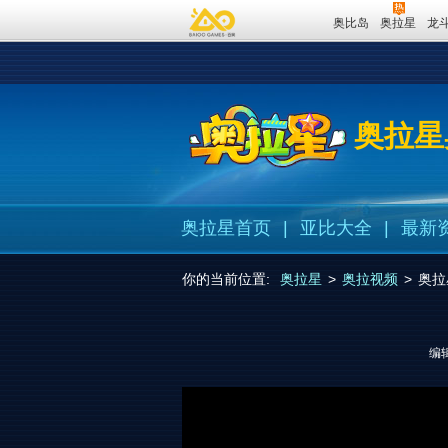
奥比岛
奥拉星
龙
奥拉星
奥拉星首页
|
亚比大全
|
最新
你的当前位置:
奥拉星
>
奥拉视频
>
奥拉
编