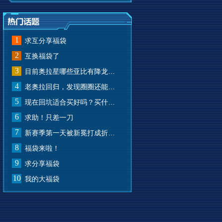
1
求互分享福袋
2
互换福袋了
3
目前奥拉星哪些亚比有降龙有悔？
4
老奥拉回归，发现圈圈还能兑换奥币？
5
现在回坑适合买好吗？买什么样的？
6
求助！只差一刀
7
新赛季第一天被新冕打成折叠屏了
8
福袋来啦！
9
求分享福袋
10
我的大福袋