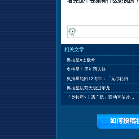
看完这个视频有什么想说的
相关文章
奥拉星×太极拳
奥拉星十周年同人祭
奥拉星轮回12周年：「无尽轮回，羁绊永恒」
奥拉星洪荒无极过帝龙
「奥拉星×非遗广绣」联动宣传片：《伊乐的广绣访谈》