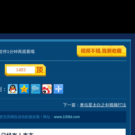
暂停1分钟再观看哦
1493
到：
下一篇：
奥拉星太白之剑视频打法
把百田网告诉你的朋友哦！网址：
www.100bt.com