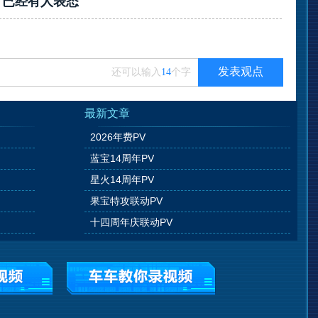
？已经有
人表态
发表观点
还可以输入
14
个字
最新文章
2026年费PV
蓝宝14周年PV
星火14周年PV
果宝特攻联动PV
十四周年庆联动PV