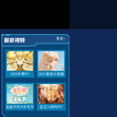
更多>
2026年费PV
2025暑假大视频
龙族不朽X羊毛节
蓝宝14周年PV