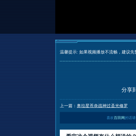
温馨提示: 如果视频播放不流畅，建议先
分享
上一篇：
奥拉星苍炎战神过圣光修罗
喜欢
百田网
的话请