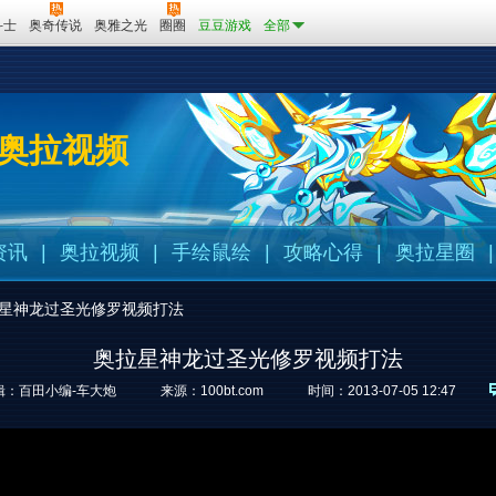
斗士
奥奇传说
奥雅之光
圈圈
豆豆游戏
全部
奥拉视频
资讯
|
奥拉视频
|
手绘鼠绘
|
攻略心得
|
奥拉星圈
|
星神龙过圣光修罗视频打法
奥拉星神龙过圣光修罗视频打法
辑：百田小编-车大炮
来源：
100bt.com
时间：2013-07-05 12:47