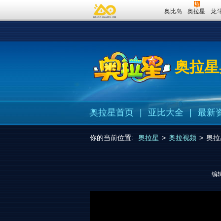
奥比岛
奥拉星
龙
奥拉星
奥拉星首页
|
亚比大全
|
最新
你的当前位置:
奥拉星
>
奥拉视频
>
奥拉
编