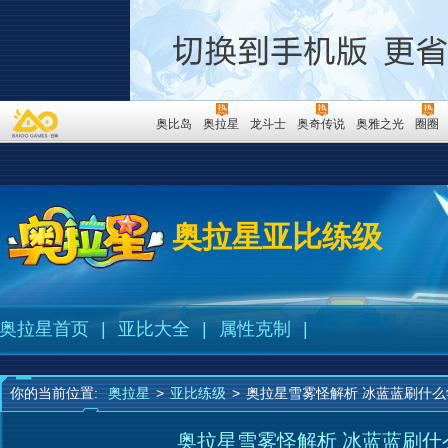
奥比岛
奥拉星
龙斗士
奥奇传说
奥雅之光
圈圈
奥拉星亚比练级
奥拉星首页
|
亚比大全
|
属性克制
|
你的当前位置:
奥拉星
>
亚比练级
>
奥拉星雪雾怪解析 冰蓝蓝刷什么
奥拉星雪雾怪解析 冰蓝蓝刷什