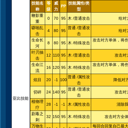
技能名
等
威
技能属性/类
PP
称
级
力
型
鞭影重
0
70
95
木 /普通攻击
给对
重
噼啪乱
普通 /普通攻
4
80
95
给对
击
击
生命长
攻击对方单体，将
8
80
95
木 /特殊攻击
河
叶刃抽
12
110
95
木 /普通攻击
攻击对
击
生命江
攻击对方单体，将
16
120
95
木 /特殊攻击
流
普通 /属性攻
炫目
20
-1
100
降低对
击
普通 /普通攻
切碎
24
140
95
攻击对
击
亚比技能
植物理
28
-1
-1
木 /属性攻击
清除
疗
剧毒之
32
150
95
木 /特殊攻击
攻击对方全体
刺
万物生
每回合回复自己最大