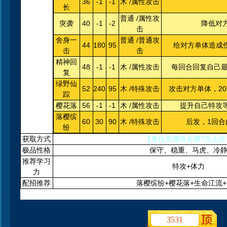
36
-1
-1
木 /属性攻击
长
普通 /属性攻
突袭
40
-1
-2
降低对
击
舍身一
普通 /普通攻
44
180
95
给对方单体造成伤
击
击
精神回
48
-1
-1
木 /属性攻击
每回合回复自己最
复
绿野仙
52
240
95
木 /特殊攻击
攻击对方单体，2
踪
樱花落
56
-1
-1
木 /属性攻击
提升自己特攻等
落樱缤
60
30
90
木 /特殊攻击
后发，1回合
纷
获取方式
【奥拉星缨络在哪?怎么抓
极品性格
保守、稳重、马虎、冷
推荐学习
特攻+体力
力
配招推荐
落樱缤纷+樱花落+生命江流
3531