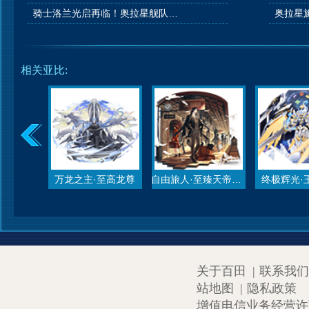
骑士洛兰光启再临！奥拉星舰队大升级！
相关亚比:
万龙之主·至高龙尊
自由旅人·至臻天帝昊天
终极辉光·
关于百田
|
联系我们
站地图
|
隐私政策
增值电信业务经营许可证