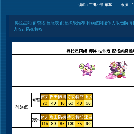
编辑：百田小编-车车
来源：
1
奥拉星阿缨 缨络 技能表 配招练级推荐 种族值 阿缨体力攻击防御特攻特
力攻击防御特攻
奥拉星阿缨 缨络 技能表 配招练级推
体力
攻击
防御
特攻
特防
速度
阿缨
70
40
40
60
40
60
种族值
体力
攻击
防御
特攻
特防
速度
缨络
115
80
85
100
75
90