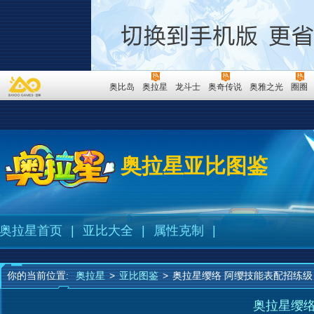
奥比岛
奥拉星
龙斗士
奥奇传说
奥雅之光
圈圈
奥拉星亚比图鉴
奥拉星首页
|
亚比大全
|
属性克制
|
你的当前位置:
奥拉星
>
亚比图鉴
>
奥拉星缨络 阿缨技能表配招练级
奥拉星缨络