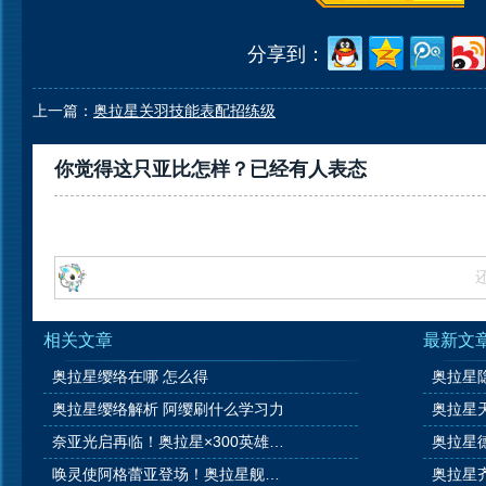
分享到：
上一篇：
奥拉星关羽技能表配招练级
你觉得这只亚比怎样？已经有
人表态
相关文章
最新文
奥拉星缨络在哪 怎么得
奥拉星缨络解析 阿缨刷什么学习力
奈亚光启再临！奥拉星×300英雄联动开启！
唤灵使阿格蕾亚登场！奥拉星舰队大升级！