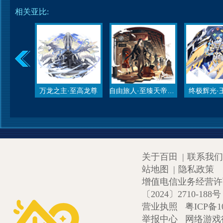
相关亚比:
万龙之主·至高龙尊
自由旅人·至臻天帝昊天
终极辉光·
关于百田
|
联系我们
站地图
|
隐私政策
增值电信业务经营许可证
〔2024〕2710-188号
营业执照
粤ICP备1
举报中心
网络游戏