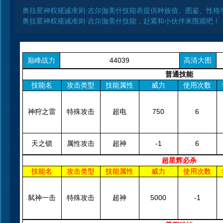
奥拉星神权规诫准则·吉尔伽美什技能表提供种族值、图鉴、性格
奥拉星神权规诫准则·吉尔伽美什技能，赶紧和小伙伴来围观吧！
巅峰战力
44039
高清大图
普通技能
技能名
攻击类型
技能属性
威力
使用次数
神狩之雷
特殊攻击
超电
750
6
天之锁
属性攻击
超神
-1
6
超星辉必杀
技能名
攻击类型
技能属性
威力
使用次数
弑神一击
特殊攻击
超神
5000
-1