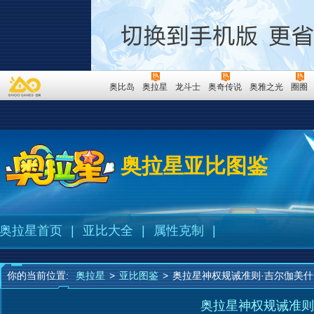
奥比岛
奥拉星
龙斗士
奥奇传说
奥雅之光
圈圈
奥拉星亚比图鉴
奥拉星首页
|
亚比大全
|
属性克制
|
你的当前位置:
奥拉星
>
亚比图鉴
>
奥拉星神权规诫准则·吉尔伽美什
奥拉星神权规诫准则