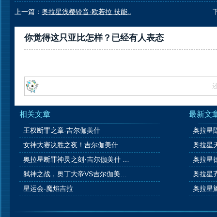
上一篇：
奥拉星浅樱铃音·欧若拉 技能..
你觉得这只亚比怎样？已经有
人表态
相关文章
最新文
王权断罪之章-吉尔伽美什
女神大赛决胜之夜！吉尔伽美什光启降临！
奥拉星断罪神灵之刻·吉尔伽美什 技能表种族值图鉴
弑神之战，奥丁大帝VS吉尔伽美什！
星运会-魔焰吉拉