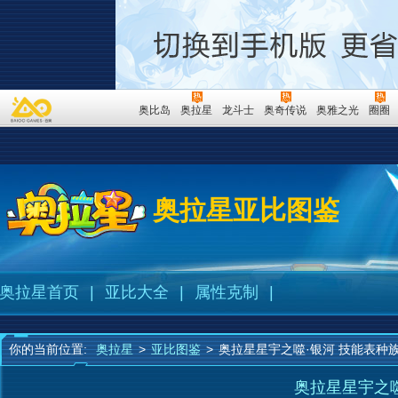
奥比岛
奥拉星
龙斗士
奥奇传说
奥雅之光
圈圈
奥拉星亚比图鉴
奥拉星首页
|
亚比大全
|
属性克制
|
你的当前位置:
奥拉星
>
亚比图鉴
>
奥拉星星宇之噬·银河 技能表种
奥拉星星宇之