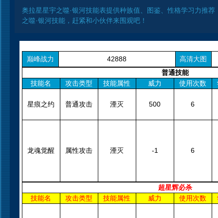
奥拉星星宇之噬·银河技能表提供种族值、图鉴、性格学习力推荐
之噬·银河技能，赶紧和小伙伴来围观吧！
巅峰战力
42888
高清大图
普通技能
技能名
攻击类型
技能属性
威力
使用次数
星痕之约
普通攻击
湮灭
500
6
龙魂觉醒
属性攻击
湮灭
-1
6
超星辉必杀
技能名
攻击类型
技能属性
威力
使用次数