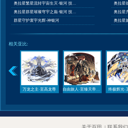
奥拉星繁星流转宇宙生灭·银河 技能表种族值图鉴
奥拉星群星璀璨穹宇之巅·银河 技能表种族值图鉴
群星守护寰宇光辉-神银河
相关亚比:
万龙之主·至高龙尊
自由旅人·至臻天帝昊天
终极辉光·
关于百田
|
联系我们