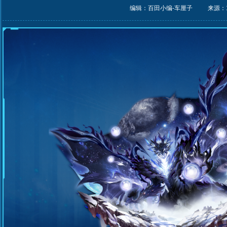
编辑：百田小编-车厘子
来源：