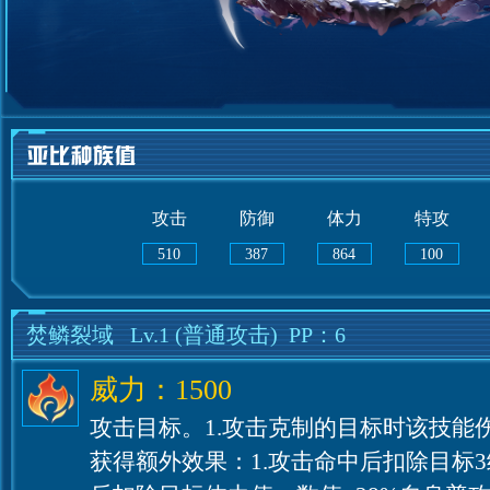
攻击
防御
体力
特攻
510
387
864
100
焚鳞裂域
Lv.1
(普通攻击)
PP：6
威力：1500
攻击目标。1.攻击克制的目标时该技能伤
获得额外效果：1.攻击命中后扣除目标3