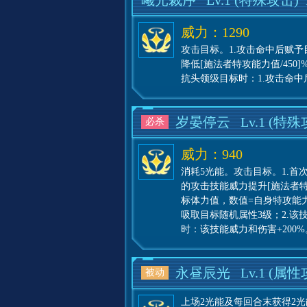
曦光裁序
Lv.1
(特殊攻击)
威力：1290
攻击目标。1.攻击命中后赋
降低[施法者特攻能力值/450
抗头领级目标时：1.攻击命中
岁晏停云
Lv.1
(特殊
必杀
威力：940
消耗5光能。攻击目标。1.首
的攻击技能威力提升[施法者特攻
标体力值，数值=自身特攻能力值
吸取目标随机属性3级；2.该
时：该技能威力和伤害+200%
永昼辰光
Lv.1
(属性
被动
上场2光能及每回合末获得2光