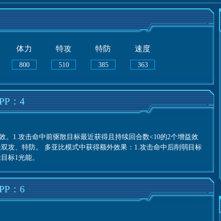
体力
特攻
特防
速度
800
510
385
363
PP：4
。1.攻击命中前驱散目标最近获得且持续回合数<10的2个增益效
级双攻、特防。 多亚比模式中获得额外效果：1.攻击命中后削弱目标
除目标1光能。
PP：6