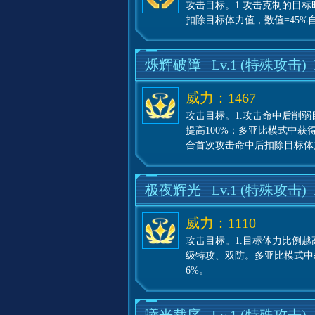
攻击目标。1.攻击克制的目标
扣除目标体力值，数值=45%自
烁辉破障
Lv.1
(特殊攻击)
威力：1467
攻击目标。1.攻击命中后削弱
提高100%；多亚比模式中获
合首次攻击命中后扣除目标体力
极夜辉光
Lv.1
(特殊攻击)
威力：1110
攻击目标。1.目标体力比例越
级特攻、双防。多亚比模式中获
6%。