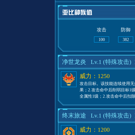
攻击
防御
100
382
净世龙炎
Lv.1
(特殊攻击)
威力：1250
攻击目标。该技能连续使用无效
果；2.攻击命中后削弱目标1
全属性1级；2.攻击命中后扣
终末旅途
Lv.1
(特殊攻击)
威力：1200