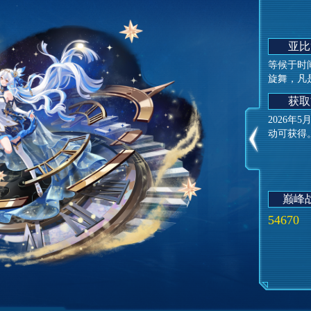
亚比
等候于时
旋舞，凡是
获取
2026年
动可获得
巅峰
54670