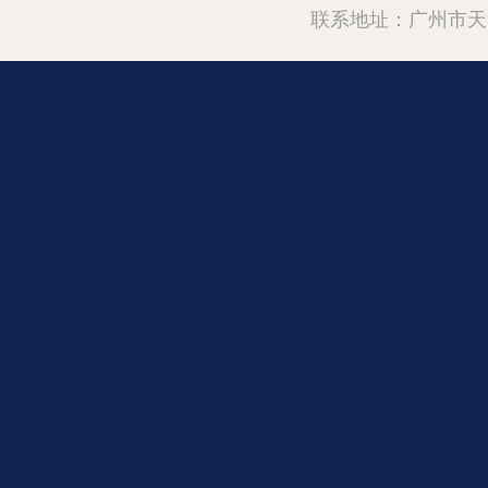
联系地址：广州市天河