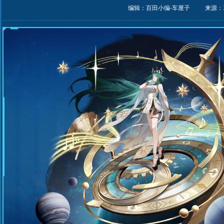
编辑：百田小编-车厘子
来源：