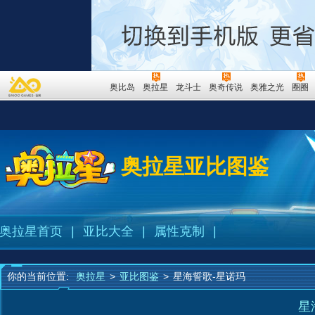
奥比岛
奥拉星
龙斗士
奥奇传说
奥雅之光
圈圈
奥拉星亚比图鉴
奥拉星首页
|
亚比大全
|
属性克制
|
你的当前位置:
奥拉星
>
亚比图鉴
>
星海誓歌-星诺玛
星