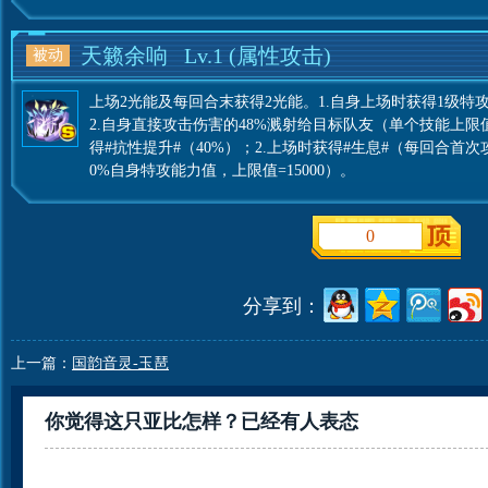
天籁余响
Lv.1
(属性攻击)
被动
上场2光能及每回合末获得2光能。1.自身上场时获得1级特
2.自身直接攻击伤害的48%溅射给目标队友（单个技能上限值=
得#抗性提升#（40%）；2.上场时获得#生息#（每回合首
0%自身特攻能力值，上限值=15000）。
0
分享到：
上一篇：
国韵音灵-玉琶
你觉得这只亚比怎样？已经有
人表态