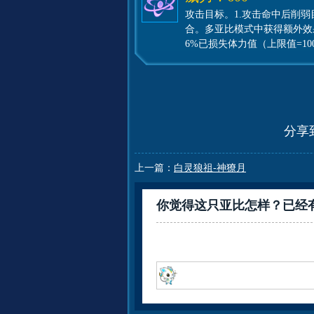
攻击目标。1.攻击命中后削弱
合。多亚比模式中获得额外效果
6%已损失体力值（上限值=100
分享
上一篇：
白灵狼祖-神獠月
你觉得这只亚比怎样？已经