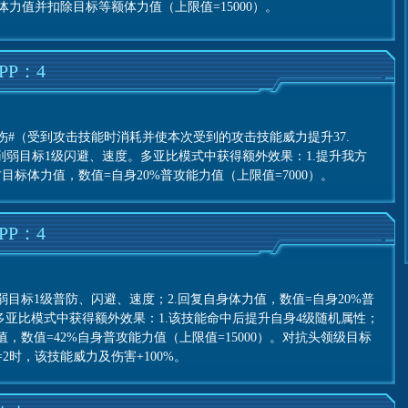
体力值并扣除目标等额体力值（上限值=15000）。
PP：4
易伤#（受到攻击技能时消耗并使本次受到的攻击技能威力提升37.
后削弱目标1级闪避、速度。多亚比模式中获得额外效果：1.提升我方
目标体力值，数值=自身20%普攻能力值（上限值=7000）。
PP：4
弱目标1级普防、闪避、速度；2.回复自身体力值，数值=自身20%普
。多亚比模式中获得额外效果：1.该技能命中后提升自身4级随机属性；
值，数值=42%自身普攻能力值（上限值=15000）。对抗头领级目标
2时，该技能威力及伤害+100%。