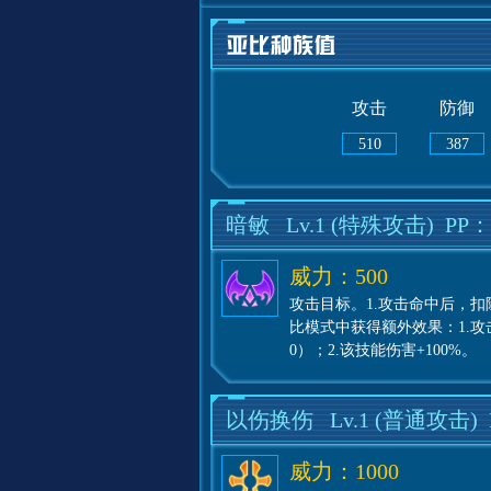
攻击
防御
510
387
暗敏
Lv.1
(特殊攻击)
PP：
威力：500
攻击目标。1.攻击命中后，扣
比模式中获得额外效果：1.攻
0）；2.该技能伤害+100%。
以伤换伤
Lv.1
(普通攻击)
威力：1000