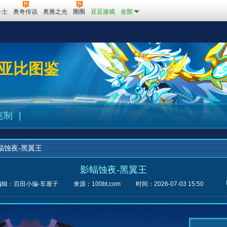
斗士
奥奇传说
奥雅之光
圈圈
豆豆游戏
全部
亚比图鉴
克制
|
蝠蚀夜-黑翼王
影蝠蚀夜-黑翼王
编辑：百田小编-车厘子
来源：
100bt.com
时间：2026-07-03 15:50