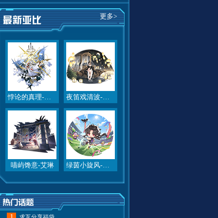
更多>
悖论的真理-至臻潜
夜笛戏清波-王昭君
喵屿馋意-艾琳
绿茵小旋风-黑翼王
1
求互分享福袋