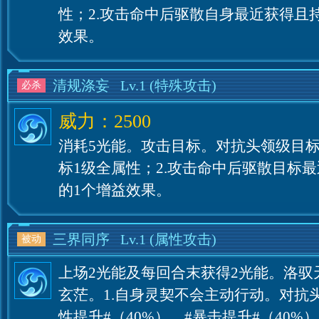
性；2.攻击命中后驱散自身最近获得且持
效果。
清规涤妄
Lv.1
(特殊攻击)
必杀
威力：2500
消耗5光能。攻击目标。对抗头领级目标
标1级全属性；2.攻击命中后驱散目标最
的1个增益效果。
三界同序
Lv.1
(属性攻击)
被动
上场2光能及每回合末获得2光能。洛驭
玄茫。1.自身灵契不会主动行动。对抗头
性提升#（40%）、#暴击提升#（40%）