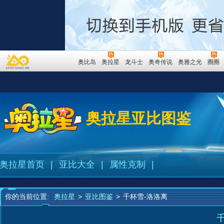
奥比岛
奥拉星
龙斗士
奥奇传说
奥雅之光
圈圈
奥拉星亚比图鉴
奥拉星首页
|
亚比大全
|
属性克制
|
你的当前位置:
奥拉星
>
亚比图鉴
>
千杯雪-洛洛离