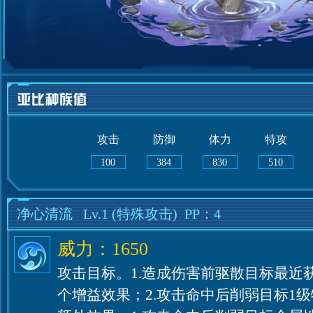
攻击
防御
体力
特攻
100
384
830
510
净心清流
Lv.1
(特殊攻击)
PP：4
威力：1650
攻击目标。1.造成伤害前驱散目标最近获
个增益效果；2.攻击命中后削弱目标1