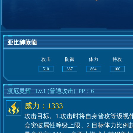
攻击
防御
体力
特攻
510
387
864
100
渡厄灵辉
Lv.1
(普通攻击)
PP：6
威力：1333
攻击目标。1.攻击时将自身普攻等级视
会突破属性等级上限。2.目标体力比例