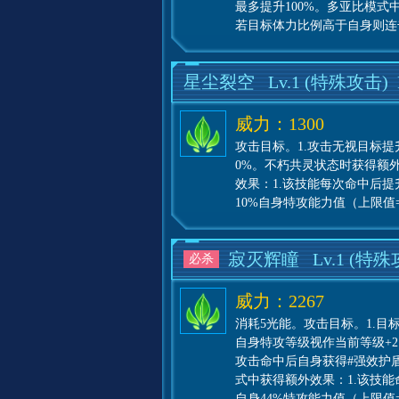
最多提升100%。多亚比模式
若目标体力比例高于自身则连
星尘裂空
Lv.1
(特殊攻击)
威力：1300
攻击目标。1.攻击无视目标提
0%。不朽共灵状态时获得额外
效果：1.该技能每次命中后提
10%自身特攻能力值（上限值=
寂灭辉瞳
Lv.1
(特殊
必杀
威力：2267
消耗5光能。攻击目标。1.目
自身特攻等级视作当前等级+
攻击命中后自身获得#强效护盾#
式中获得额外效果：1.该技能
自身44%特攻能力值（上限值=1