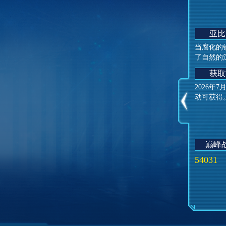
亚比
当腐化的
了自然的沉
获取
2026年
动可获得
巅峰
54031