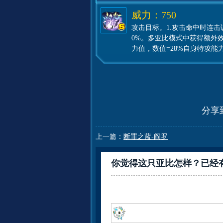
威力：750
攻击目标。1.攻击命中时连击
0%。多亚比模式中获得额外效
力值，数值=28%自身特攻能力
分享
上一篇：
断罪之蓝-阎罗
你觉得这只亚比怎样？已经