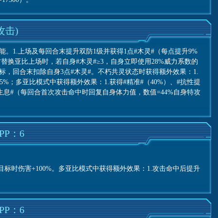
攻击)
能。1.上场及每回合末提升双防1级并获得1点#木灵#（每点提升9%
方替换亚比上场时，若自身#木灵#≥3，自身立即使用28%威力系数的
标，回合末扣除自身3点#木灵#。不朽共灵状态时获得额外效果：1.
5%；多亚比模式中获得额外效果：1.获得#精准#（40%）、#抗性提
得#生息#（每回合首次攻击命中时回复自身体力值，数值=44%自身特攻
PP：6
目标时伤害+100%。多亚比模式中获得额外效果：1.攻击命中后提升
PP：6