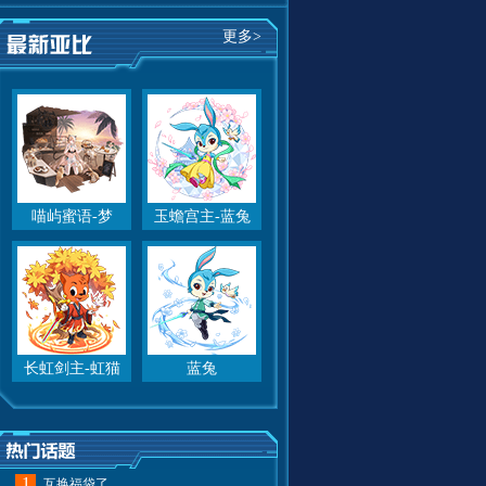
更多>
喵屿蜜语-梦
玉蟾宫主-蓝兔
长虹剑主-虹猫
蓝兔
1
互换福袋了