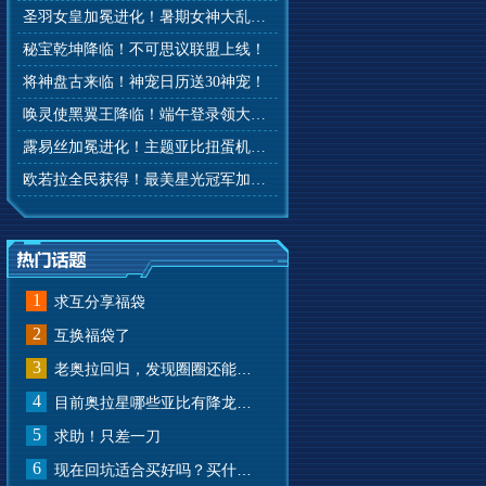
圣羽女皇加冕进化！暑期女神大乱斗开赛！
秘宝乾坤降临！不可思议联盟上线！
将神盘古来临！神宠日历送30神宠！
唤灵使黑翼王降临！端午登录领大礼！
露易丝加冕进化！主题亚比扭蛋机来啦！
欧若拉全民获得！最美星光冠军加冕！
1
求互分享福袋
2
互换福袋了
3
老奥拉回归，发现圈圈还能兑换奥币？
4
目前奥拉星哪些亚比有降龙有悔？
5
求助！只差一刀
6
现在回坑适合买好吗？买什么样的？