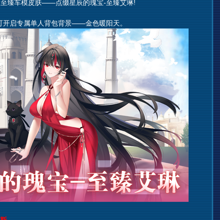
臻车模皮肤——点缀星辰的瑰宝-至臻艾琳!
开启专属单人背包背景——金色暖阳天。