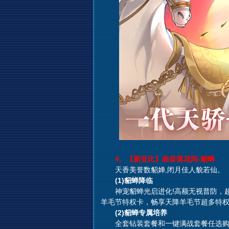
4、【新亚比】曲音落花间-貂蝉
天香美誉数貂婵,闭月佳人貌若仙。
(1)貂蝉降临
神宠貂蝉光启进化!高额无视普防，超
羊毛节特权卡，畅享天降羊毛节超多特权
(2)貂蝉专属培养
全套钻装套餐和一键满战套餐任选购