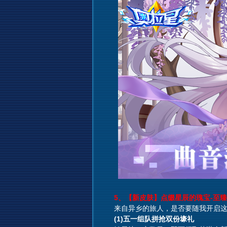
5、【新皮肤】点缀星辰的瑰宝-至臻
来自异乡的旅人，是否要随我开启这
(1)五一组队拼抢双份壕礼