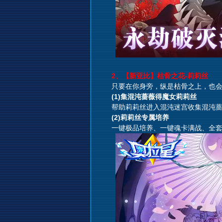
2、【新亚比】枯骨之花-莉莉丝
只要在你身旁，纵是枯骨之上，也会
(1)集混沌蔷薇得魔女莉莉丝
帮助莉莉丝进入混沌迷宫收集混沌蔷薇
(2)莉莉丝专属培养
一键极品培养、一键魂卡满战、全套满