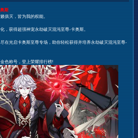
奥斯
籁俱灭，皆为我的权能。
，获得超强神宠永劫破灭混沌至尊-卡奥斯。
在光启卡奥斯至尊专场，助你轻松获得并培养永劫破灭混沌至尊-
色称号，登上荣耀排行榜!