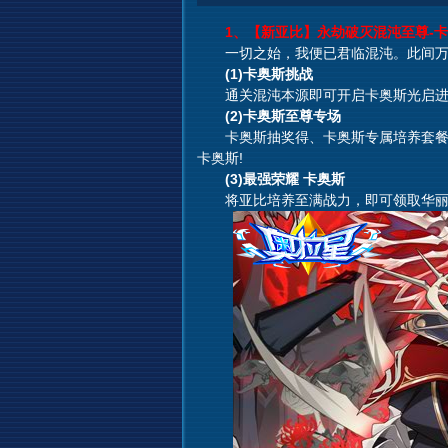
1、【新亚比】永劫破灭混沌至尊-卡
一切之始，我便已君临混沌。此间万
(1)卡奥斯挑战
通关混沌本源即可开启卡奥斯光启进化
(2)卡奥斯至尊专场
卡奥斯抽奖得、卡奥斯专属培养套餐尽
卡奥斯!
(3)最强荣耀 卡奥斯
将亚比培养至满战力，即可领取华丽金