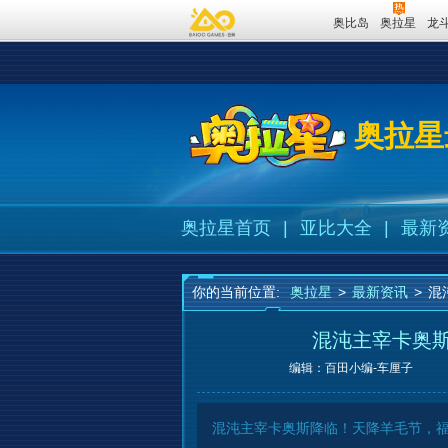
奥比岛
奥拉星
龙
奥拉星
奥拉星首页
|
亚比大全
|
最新
你的当前位置:
奥拉星
>
最新资讯
>
混
混沌主宰卡奥
编辑：百田小编-车厘子
混沌主宰卡奥斯降临！天降羊毛节，