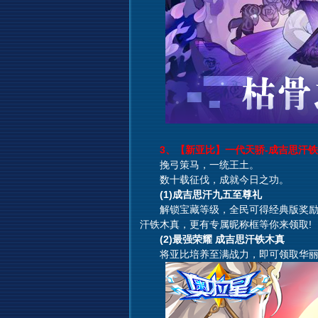
3、【新亚比】一代天骄-成吉思汗铁
挽弓策马，一统王土。
数十载征伐，成就今日之功。
(1)成吉思汗九五至尊礼
解锁宝藏等级，全民可得经典版奖励，
汗铁木真，更有专属昵称框等你来领取!
(2)最强荣耀 成吉思汗铁木真
将亚比培养至满战力，即可领取华丽金