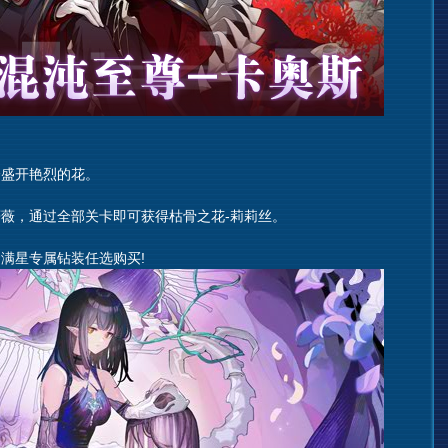
盛开艳烈的花。
，通过全部关卡即可获得枯骨之花-莉莉丝。
星专属钻装任选购买!