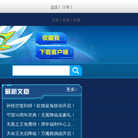
登录
注册
充值
客服
收藏
更多>
孙悟空签到得！虹猫蓝兔联动开启！
守望16周年庆典！无冕降临送豪礼！
无冕之王免费得！周年福利中心上线！
天命王光启降临！万魔殿挑战开启！