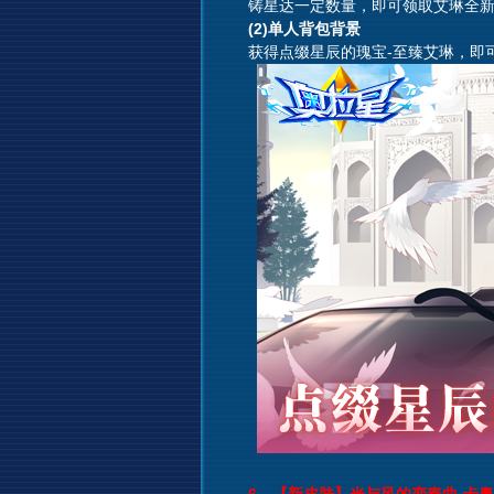
铸星达一定数量，即可领取艾琳全新至
(2)单人背包背景
获得点缀星辰的瑰宝-至臻艾琳，即可