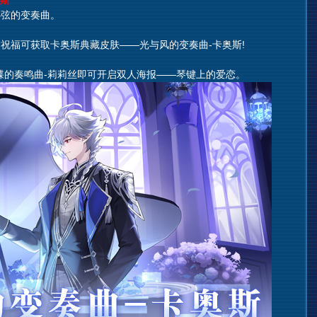
斯
弦的变奏曲。
福可获取卡奥斯典藏皮肤——光与风的变奏曲-卡奥斯!
的奏鸣曲-莉莉丝即可开启双人海报——琴键上的爱恋。