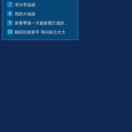
7
求分享福袋
8
我的大福袋
9
新赛季第一天被新冕打成折叠屏了
10
刚回归老新手 询问各位大大