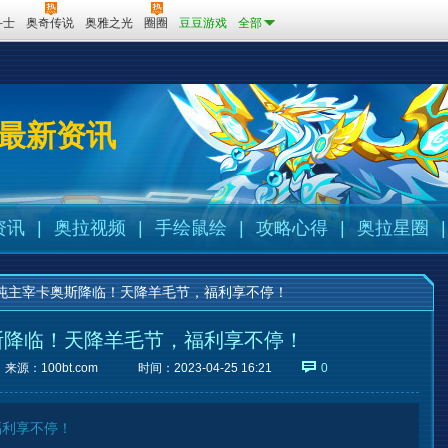
斗士
奥奇传说
奥雅之光
圈圈
豆豆游戏
全部
最新资讯
资讯
|
奥拉视频
|
手绘鼠绘
|
攻略心得
|
奥拉星圈
|
沌主宰卡奥斯降临！天降羊毛节，福利享不停！
斯降临！天降羊毛节，福利享不停！
来源：
100bt.com
时间：2023-04-25 16:21
0
福利享不停！