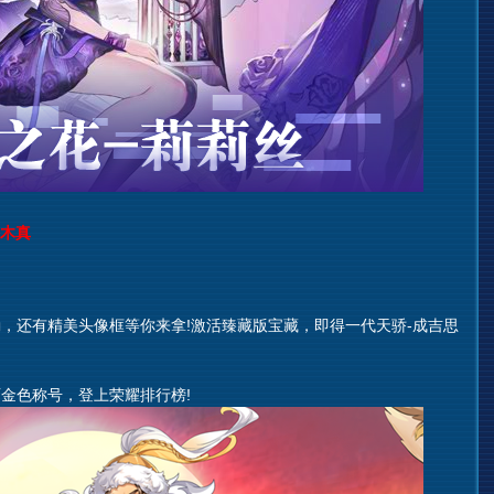
木真
还有精美头像框等你来拿!激活臻藏版宝藏，即得一代天骄-成吉思
色称号，登上荣耀排行榜!