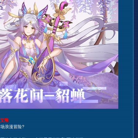
艾琳
场浪漫冒险?