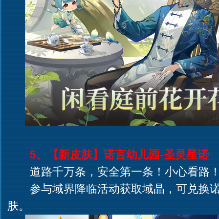
5、【新皮肤】诺言幼儿园-圣灵星诺
道路千万条，安全第一条！小心看路
参与域界降临活动获取域晶，可兑换诺
肤。