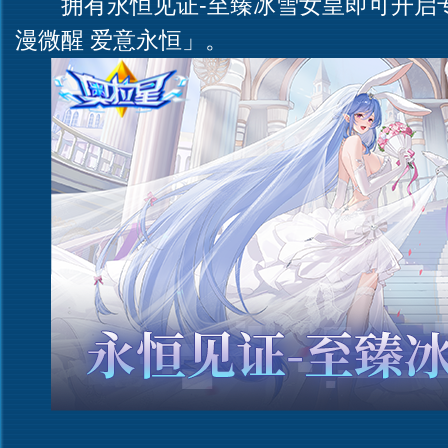
拥有永恒见证-至臻冰雪女皇即可开启
漫微醒 爱意永恒」。