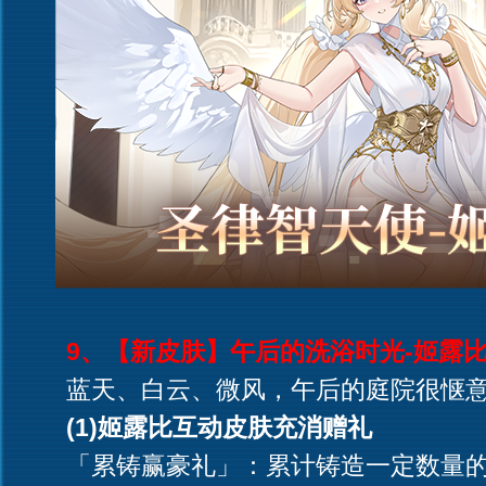
9、【新皮肤】午后的洗浴时光-姬露比(09
蓝天、白云、微风，午后的庭院很惬意
(1)姬露比互动皮肤充消赠礼
「累铸赢豪礼」：累计铸造一定数量的