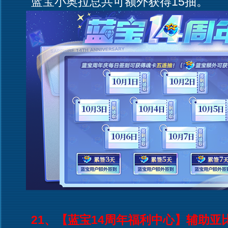
蓝宝小奥拉总共可额外获得15抽。
21、【蓝宝14周年福利中心】辅助亚