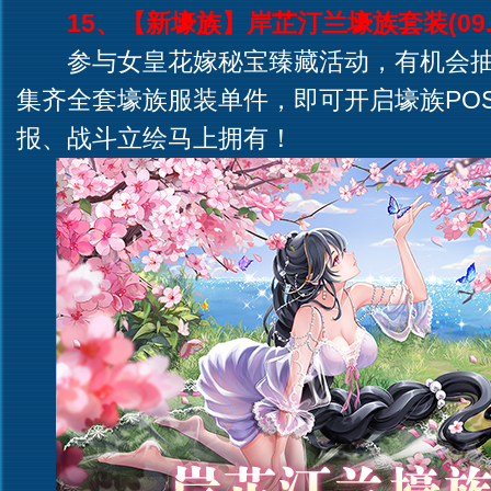
15、【新壕族】岸芷汀兰壕族套装(09.3
参与女皇花嫁秘宝臻藏活动，有机会抽
集齐全套壕族服装单件，即可开启壕族PO
报、战斗立绘马上拥有！