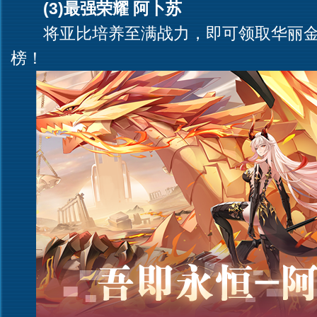
(3)最强荣耀 阿卜苏
将亚比培养至满战力，即可领取华丽金
榜！