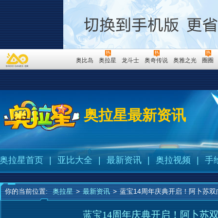
奥比岛
奥拉星
龙斗士
奥奇传说
奥雅之光
圈圈
奥拉星最新资讯
奥拉星首页
|
亚比大全
|
最新资讯
|
奥拉视频
|
手
你的当前位置:
奥拉星
>
最新资讯
>
蓝宝14周年庆典开启！阿卜苏双
蓝宝14周年庆典开启！阿卜苏