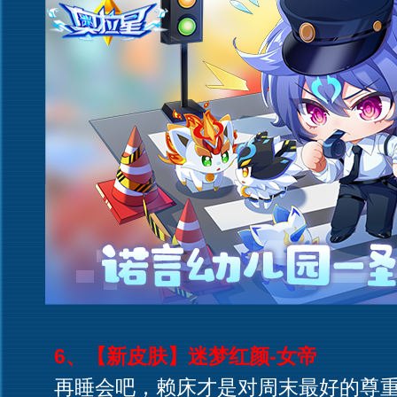
6、【新皮肤】迷梦红颜-女帝
再睡会吧，赖床才是对周末最好的尊