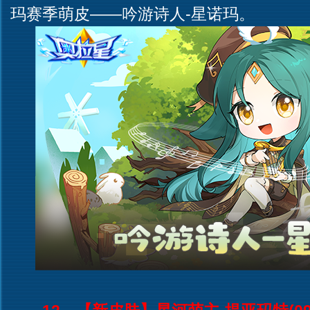
玛赛季萌皮——吟游诗人-星诺玛。