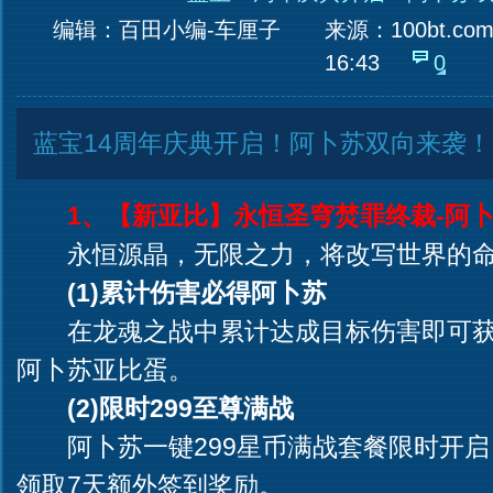
编辑：百田小编-车厘子
来源：
100bt.co
16:43
0
蓝宝14周年庆典开启！阿卜苏双向来袭！
1、【新亚比】永恒圣穹焚罪终裁-阿
永恒源晶，无限之力，将改写世界的命
(1)累计伤害必得阿卜苏
在龙魂之战中累计达成目标伤害即可获
阿卜苏亚比蛋。
(2)限时299至尊满战
阿卜苏一键299星币满战套餐限时开启
领取7天额外签到奖励。