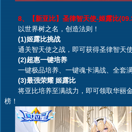
8、【新亚比】圣律智天使-姬露比(09.3
以世界树之名，创造法则！
(1)姬露比挑战
通关智天使之战，即可获得圣律智天使
(2)超惠一键培养
一键极品培养、一键魂卡满战、全套满
(3)最强荣耀 姬露比
将亚比培养至满战力，即可领取华丽金
榜！