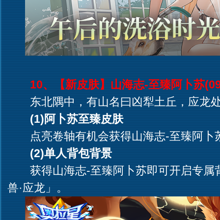
10、【新皮肤】山海志-至臻阿卜苏(09.
东北隅中，有山名曰凶犁土丘，应龙处
(1)阿卜苏至臻皮肤
点亮卷轴有机会获得山海志-至臻阿卜
(2)单人背包背景
获得山海志-至臻阿卜苏即可开启专属
兽·应龙」。