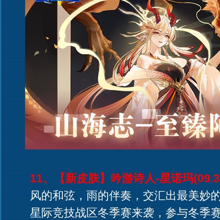
11、【新皮肤】吟游诗人-星诺玛(09.3
风的和弦，雨的伴奏，交汇出最美妙的
星际竞技战区冬季赛来袭，参与冬季赛