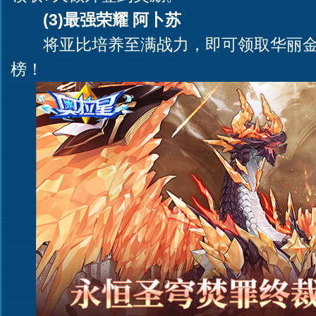
(3)最强荣耀 阿卜苏
将亚比培养至满战力，即可领取华丽金
榜！