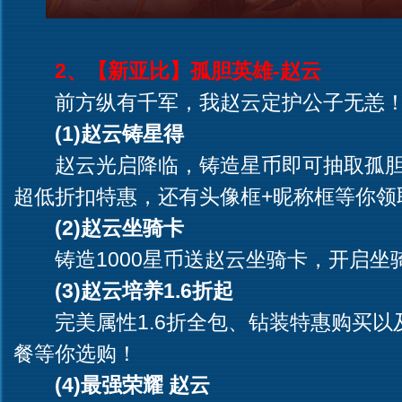
2、【新亚比】孤胆英雄-赵云
前方纵有千军，我赵云定护公子无恙
(1)赵云铸星得
赵云光启降临，铸造星币即可抽取孤胆
超低折扣特惠，还有头像框+昵称框等你领
(2)赵云坐骑卡
铸造1000星币送赵云坐骑卡，开启坐
(3)赵云培养1.6折起
完美属性1.6折全包、钻装特惠购买以
餐等你选购！
(4)最强荣耀 赵云