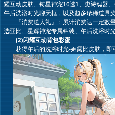
耀互动皮肤、铸星神宠16选1、史诗魂器
午后洗浴时光聊天框，以及超多珍稀道具
「消费送大礼」：累计消费达一定数量
选亚比、星辉神宠专属钻装、午后洗浴时
(2)闪耀互动背包彩蛋
获得午后的洗浴时光-姬露比皮肤，即