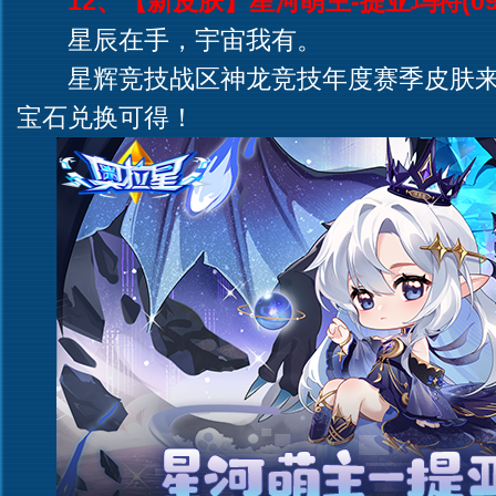
12、【新皮肤】星河萌主-提亚玛特(09.
星辰在手，宇宙我有。
星辉竞技战区神龙竞技年度赛季皮肤来
宝石兑换可得！