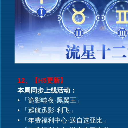
12、【H5更新】
本周同步上线活动：
• 「诡影噬夜-黑翼王」
• 「巡航迅影-利飞」
• 「年费福利中心-送自选亚比」