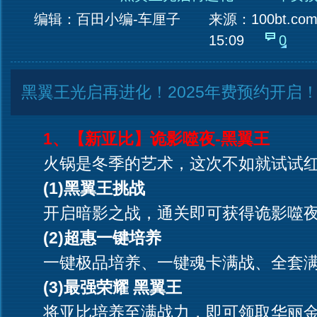
编辑：百田小编-车厘子
来源：
100bt.co
15:09
0
黑翼王光启再进化！2025年费预约开启
1、【新亚比】诡影噬夜-黑翼王
火锅是冬季的艺术，这次不如就试试红
(1)黑翼王挑战
开启暗影之战，通关即可获得诡影噬夜
(2)超惠一键培养
一键极品培养、一键魂卡满战、全套满
(3)最强荣耀 黑翼王
将亚比培养至满战力，即可领取华丽金