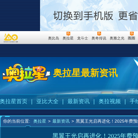
奥比岛
奥拉星
龙斗士
奥奇传说
奥雅之光
圈圈
奥拉星最新资讯
奥拉星首页
|
亚比大全
|
最新资讯
|
奥拉视频
|
手
你的当前位置:
奥拉星
>
最新资讯
>
黑翼王光启再进化！2025年费
黑翼王光启再进化！2025年费