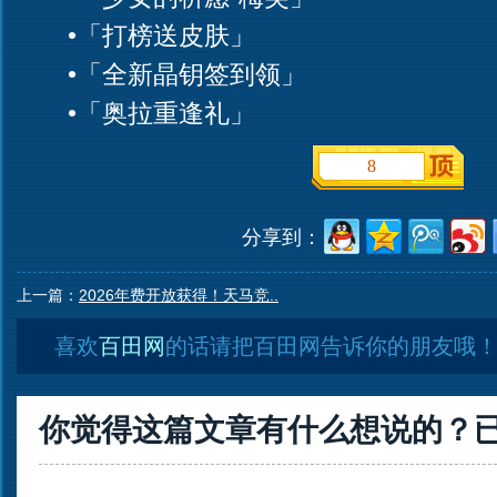
•「打榜送皮肤」
•「全新晶钥签到领」
•「奥拉重逢礼」
8
分享到：
上一篇：
2026年费开放获得！天马竞..
喜欢
百田网
的话请把百田网告诉你的朋友哦
你觉得这篇文章有什么想说的？