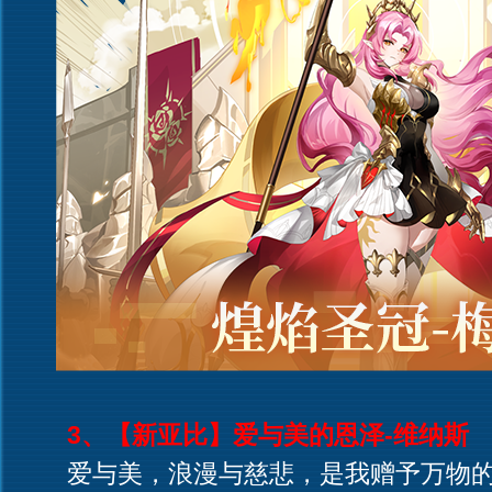
3、【新亚比】爱与美的恩泽-维纳斯
爱与美，浪漫与慈悲，是我赠予万物的