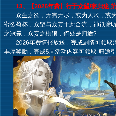
13、【2026年费】行于众望/妄归途 
众生之欲，无穷无尽，或为人求，或为
蜜欲盈杯，众望与众妄于此合流，神祇谛
之冠冕，众妄之枷锁，何处是归途?
2026年费情报放送，完成剧情可领取
丰厚奖励，完成5周活动内容可领取“归途引