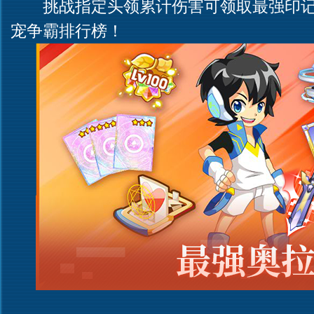
挑战指定头领累计伤害可领取最强印记
宠争霸排行榜！