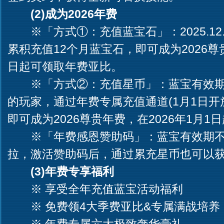
(2)成为2026年费
※「方式①：充值蓝宝石」：2025.12.26-
累积充值12个月蓝宝石，即可成为2026尊贵
日起可领取年费亚比。
※「方式②：充值星币」：蓝宝有效期等于或
的玩家，通过年费专属充值通道(1月1日开放
即可成为2026尊贵年费，在2026年1月
※「年费感恩赞助码」：蓝宝有效期不足20
拉，激活赞助码后，通过累充星币也可以获得
(3)年费专享福利
※ 享受全年充值蓝宝活动福利
※ 免费领4大季费亚比&专属满战培养