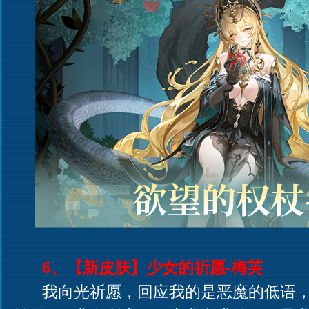
6、【新皮肤】少女的祈愿-梅芙
我向光祈愿，回应我的是恶魔的低语，