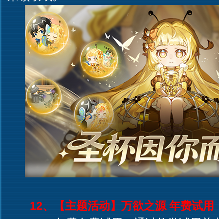
12、【主题活动】万欲之源 年费试用