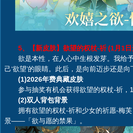
5、【新皮肤】欲望的权杖-祈 (1月1日
欲是本性，在人心中生根发芽。我给予
己‘欲望’的眼睛。此后，是向前迈步还是
(1)2026年费典藏皮肤
参与抽奖有机会获得欲望的权杖-祈，1
(2)双人背包背景
拥有欲望的权杖-祈和少女的祈愿-梅芙
景——「欲与愿的禁果」。