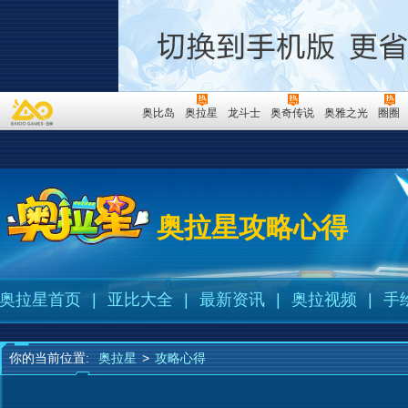
奥比岛
奥拉星
龙斗士
奥奇传说
奥雅之光
圈圈
奥拉星攻略心得
奥拉星首页
|
亚比大全
|
最新资讯
|
奥拉视频
|
手
你的当前位置:
奥拉星
>
攻略心得