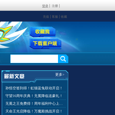
登录
注册
充值
客服
收藏
更多>
孙悟空签到得！虹猫蓝兔联动开启！
守望16周年庆典！无冕降临送豪礼！
无冕之王免费得！周年福利中心上线！
天命王光启降临！万魔殿挑战开启！