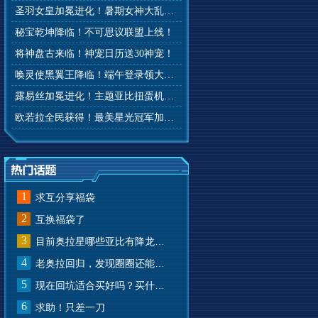
圣羽女皇加冕进化！暑期女神大乱斗开赛！
秘宝乾坤降临！不可思议联盟上线！
将神盘古来临！神宠日历送30神宠！
唤灵使黑翼王降临！端午登录领大礼！
露易丝加冕进化！主题亚比扭蛋机来啦！
欧若拉全民获得！最美星光冠军加冕！
1
求互分享福袋
2
互换福袋了
3
目前奥拉星哪些亚比有降龙有悔？
4
老奥拉回归，发现圈圈还能兑换奥币？
5
现在回坑适合买好吗？买什么样的？
6
求助！只差一刀