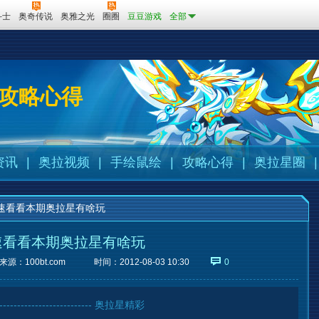
斗士
奥奇传说
奥雅之光
圈圈
豆豆游戏
全部
攻略心得
资讯
|
奥拉视频
|
手绘鼠绘
|
攻略心得
|
奥拉星圈
|
速看看本期奥拉星有啥玩
速看看本期奥拉星有啥玩
来源：
100bt.com
时间：2012-08-03 10:30
0
------------------------------- 奥拉星精彩