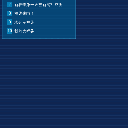
7
新赛季第一天被新冕打成折叠屏了
8
福袋来啦！
9
求分享福袋
10
我的大福袋