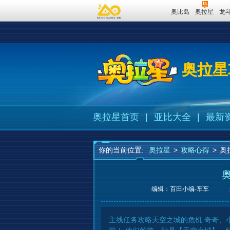
奥比岛
奥拉星
龙
奥拉星
奥拉星首页
|
亚比大全
|
最新
你的当前位置:
奥拉星
>
攻略心得
>
奥
编辑：百田小编-车车
主线任务攻略天空之城的危机 奇奇、