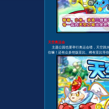
天空奥运会
主题公园也要举行奥运会喽，天空跳水、
住嘛！还有众多绝版亚比、稀有亚比等你来