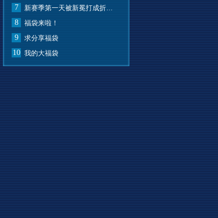
7
新赛季第一天被新冕打成折叠屏了
8
福袋来啦！
9
求分享福袋
10
我的大福袋