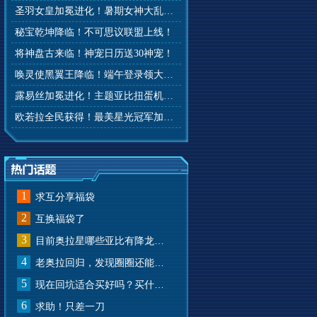
圣羽女皇加冕进化！暑期女神大乱斗开赛！
秘宝乾坤降临！不可思议联盟上线！
将神盘古来临！神宠日历送30神宠！
唤灵使黑翼王降临！端午登录领大礼！
露易丝加冕进化！主题亚比扭蛋机来啦！
欧若拉全民获得！最美星光冠军加冕！
1
求互分享福袋
2
互换福袋了
3
目前奥拉星哪些亚比有降龙有悔？
4
老奥拉回归，发现圈圈还能兑换奥币？
5
现在回坑适合买好吗？买什么样的？
6
求助！只差一刀