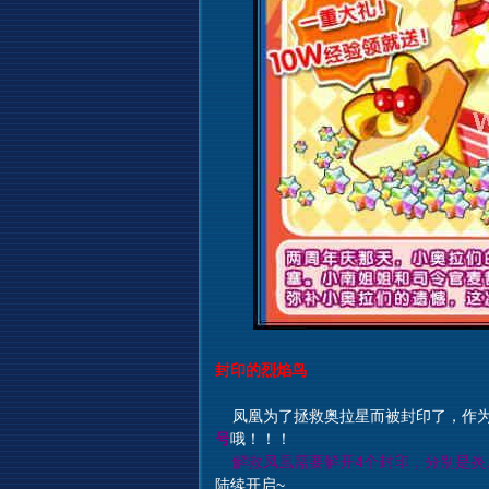
封印的烈焰鸟
凤凰为了拯救奥拉星而被封印了，作为
号
哦！！！
解救凤凰需要解开4个封印，分别是炎
陆续开启~