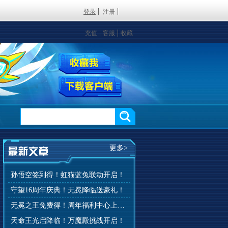
登录
注册
充值
客服
收藏
更多>
孙悟空签到得！虹猫蓝兔联动开启！
守望16周年庆典！无冕降临送豪礼！
无冕之王免费得！周年福利中心上线！
天命王光启降临！万魔殿挑战开启！