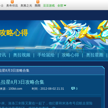
斗士
奥奇传说
奥雅之光
圈圈
豆豆游戏
全部
攻略心得
资讯
|
奥拉视频
|
手绘鼠绘
|
攻略心得
|
奥拉星圈
|
拉星8月3日攻略合集
奥拉星8月3日攻略合集
来源：
100bt.com
时间：2012-08-02 21:31
0
小米、洛洛三剑客又聚在一起了，他们要和米洛奇号启航去冒险