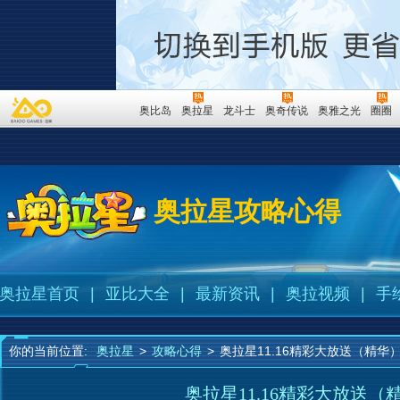
奥比岛
奥拉星
龙斗士
奥奇传说
奥雅之光
圈圈
奥拉星攻略心得
奥拉星首页
|
亚比大全
|
最新资讯
|
奥拉视频
|
手
你的当前位置:
奥拉星
>
攻略心得
>
奥拉星11.16精彩大放送（精华
奥拉星11.16精彩大放送（