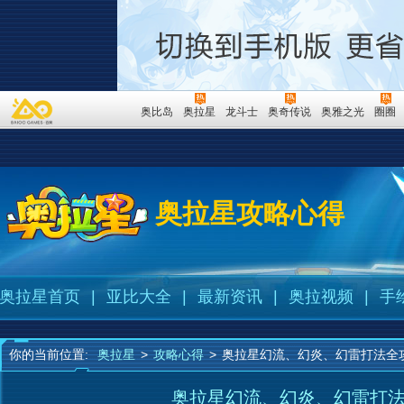
奥比岛
奥拉星
龙斗士
奥奇传说
奥雅之光
圈圈
奥拉星攻略心得
奥拉星首页
|
亚比大全
|
最新资讯
|
奥拉视频
|
手
你的当前位置:
奥拉星
>
攻略心得
>
奥拉星幻流、幻炎、幻雷打法全
奥拉星幻流、幻炎、幻雷打