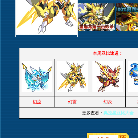
本周亚比速递：
幻流
幻雷
幻炎
更多查看：
奥拉星亚比大全