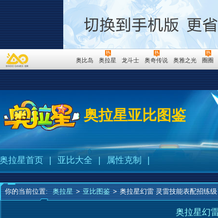
奥比岛
奥拉星
龙斗士
奥奇传说
奥雅之光
圈圈
奥拉星亚比图鉴
奥拉星首页
|
亚比大全
|
属性克制
|
你的当前位置:
奥拉星
>
亚比图鉴
>
奥拉星幻雷 灵雷技能表配招练级
奥拉星幻雷