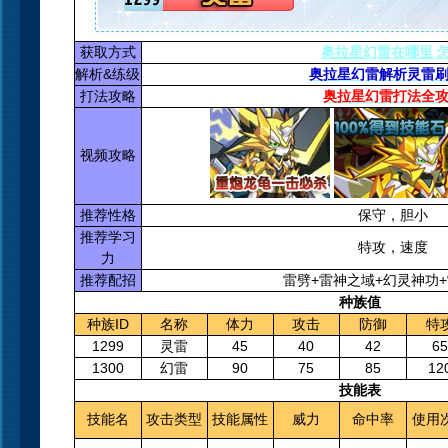
获取方式
奥拉星幻雷在哪里 
解析&练级
奥拉星幻雷解析灵雷
打法攻略
奥拉星幻雷打法全
视频攻略
推荐性格
保守，胆小
推荐学习
特攻，速度
力
推荐配招
雷劈+雷神之域+幻灵神功
种族值
种族ID
名称
体力
攻击
防御
特
1299
灵雷
45
40
42
65
1300
幻雷
90
75
85
12
技能表
技能名
攻击类型
技能属性
威力
命中率
使用