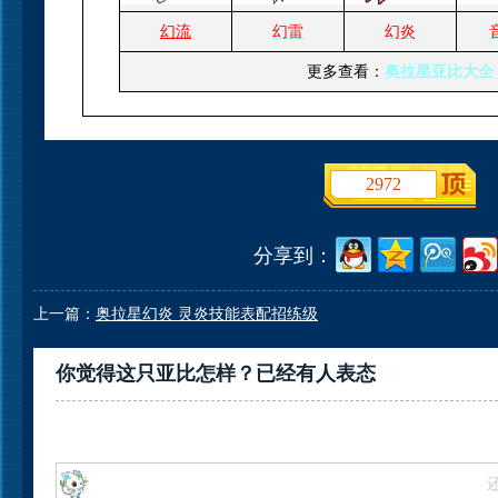
幻流
幻雷
幻炎
更多查看：
奥拉星亚比大全
2972
分享到：
上一篇：
奥拉星幻炎 灵炎技能表配招练级
你觉得这只亚比怎样？已经有
人表态