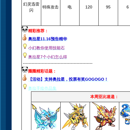
幻灵迅雷
特殊攻击
电
120
95
6
闪
精彩推荐：
奥拉星11.16预告精华
小幻教你使用技能石
奥拉星7个小幻怎么得
------------------------------------------------
圈圈精彩话题：
【活动】支持奥拉星，投票有奖GOGOGO！
奥拉手绘作品集
本周亚比速递：