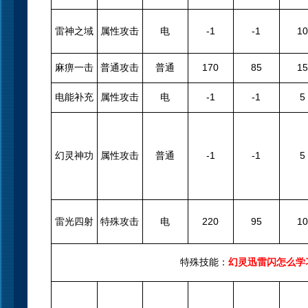
雷神之域
属性攻击
电
-1
-1
10
麻痹一击
普通攻击
普通
170
85
15
电能补充
属性攻击
电
-1
-1
5
幻灵神功
属性攻击
普通
-1
-1
5
雷光四射
特殊攻击
电
220
95
10
特殊技能：
幻灵迅雷闪怎么学