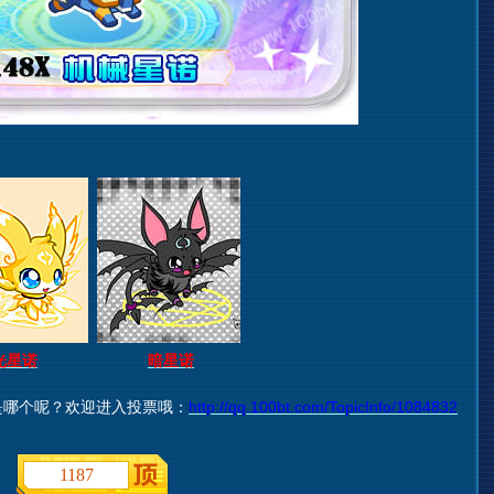
光星诺
暗星诺
哪个呢？欢迎进入投票哦：
http://qq.100bt.com/TopicInfo/1084832
1187