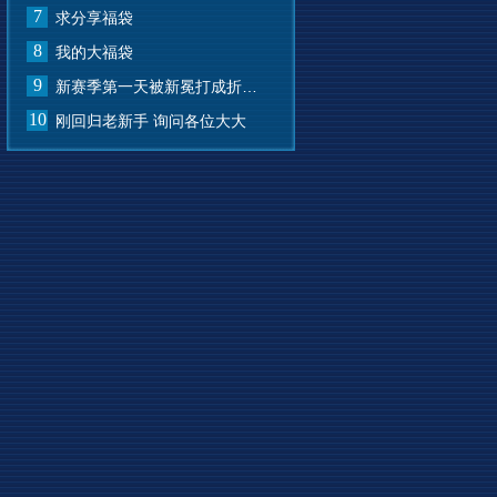
7
求分享福袋
8
我的大福袋
9
新赛季第一天被新冕打成折叠屏了
10
刚回归老新手 询问各位大大