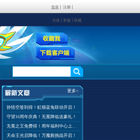
登录
注册
充值
客服
收藏
更多>
孙悟空签到得！虹猫蓝兔联动开启！
守望16周年庆典！无冕降临送豪礼！
无冕之王免费得！周年福利中心上线！
天命王光启降临！万魔殿挑战开启！