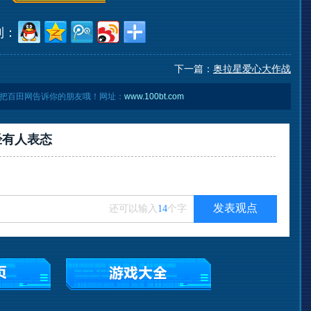
到：
下一篇：
奥拉星爱心大作战
把百田网告诉你的朋友哦！网址：
www.100bt.com
经有
人表态
发表观点
还可以输入
14
个字