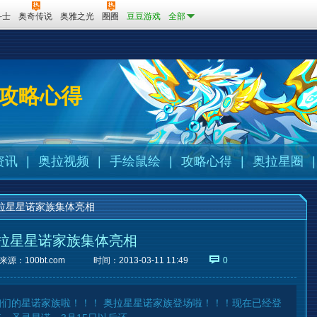
斗士
奥奇传说
奥雅之光
圈圈
豆豆游戏
全部
攻略心得
资讯
|
奥拉视频
|
手绘鼠绘
|
攻略心得
|
奥拉星圈
|
拉星星诺家族集体亮相
拉星星诺家族集体亮相
来源：
100bt.com
时间：2013-03-11 11:49
0
们的星诺家族啦！！！ 奥拉星星诺家族登场啦！！！现在已经登