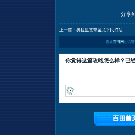
分享
上一篇：
奥拉星苍穹圣龙平民打法
喜欢
百田网
的话请
你觉得这篇攻略怎么样？已