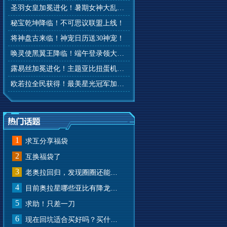
圣羽女皇加冕进化！暑期女神大乱斗开赛！
秘宝乾坤降临！不可思议联盟上线！
将神盘古来临！神宠日历送30神宠！
唤灵使黑翼王降临！端午登录领大礼！
露易丝加冕进化！主题亚比扭蛋机来啦！
欧若拉全民获得！最美星光冠军加冕！
1
求互分享福袋
2
互换福袋了
3
老奥拉回归，发现圈圈还能兑换奥币？
4
目前奥拉星哪些亚比有降龙有悔？
5
求助！只差一刀
6
现在回坑适合买好吗？买什么样的？