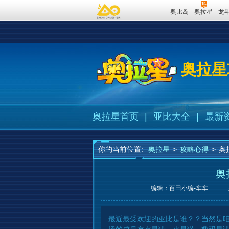
奥比岛
奥拉星
龙
奥拉星
奥拉星首页
|
亚比大全
|
最新
你的当前位置:
奥拉星
>
攻略心得
>
奥
奥
编辑：百田小编-车车
最近最受欢迎的亚比是谁？？当然是咱