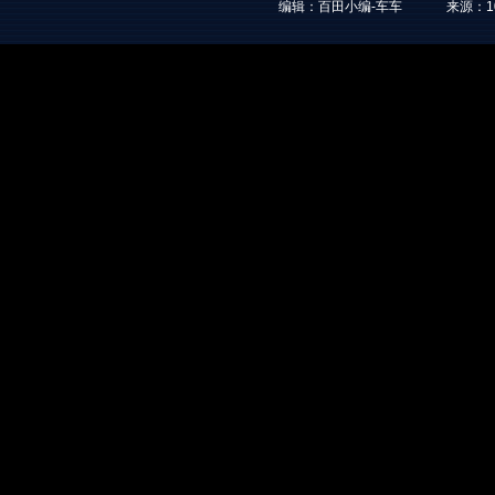
编辑：百田小编-车车
来源：
1