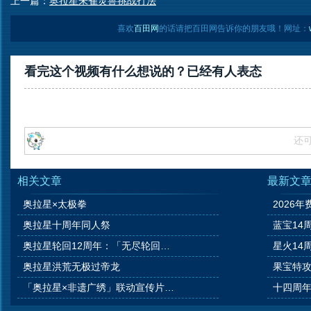
上一篇：
奥拉星朱雀灵兽挑战打法
喜欢
百田网
的话请把百田网告诉你的朋友哦！网址：
看完这个视频有什么想说的？已经有
人表态
还
相关文章
最新文
奥拉星×太极拳
2026年
奥拉星十周年同人祭
蓝宝14
奥拉星轮回12周年：「无尽轮回，羁绊永恒」
星火14
奥拉星洪荒无极过帝龙
果宝特攻
「奥拉星×非遗广绣」联动宣传片：《伊乐的广绣访谈》
十四周年