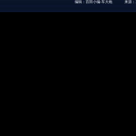
编辑：百田小编-车大炮
来源：