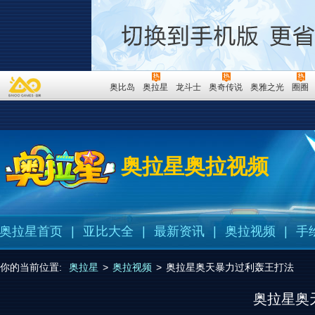
奥比岛
奥拉星
龙斗士
奥奇传说
奥雅之光
圈圈
奥拉星奥拉视频
奥拉星首页
|
亚比大全
|
最新资讯
|
奥拉视频
|
手
你的当前位置:
奥拉星
>
奥拉视频
>
奥拉星奥天暴力过利轰王打法
奥拉星奥