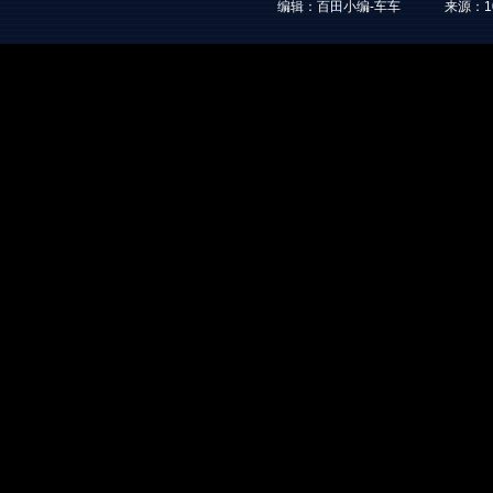
编辑：百田小编-车车
来源：
1