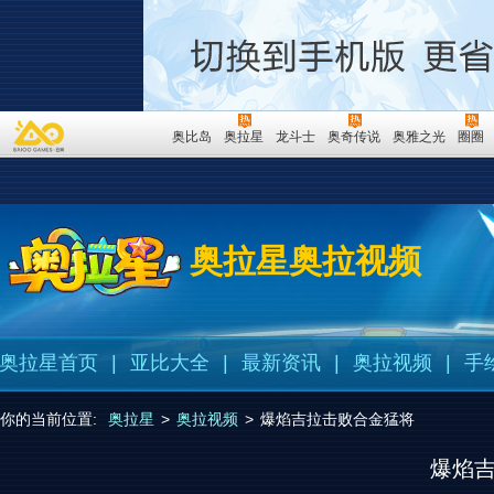
奥比岛
奥拉星
龙斗士
奥奇传说
奥雅之光
圈圈
奥拉星奥拉视频
奥拉星首页
|
亚比大全
|
最新资讯
|
奥拉视频
|
手
你的当前位置:
奥拉星
>
奥拉视频
>
爆焰吉拉击败合金猛将
爆焰