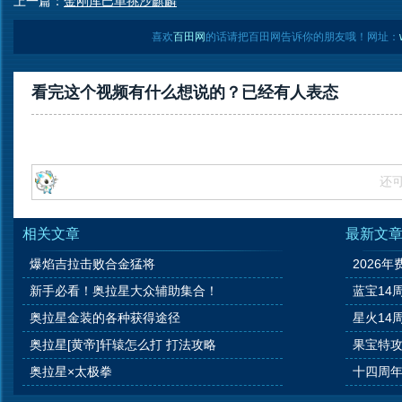
上一篇：
金刚库巴单挑沙麒麟
喜欢
百田网
的话请把百田网告诉你的朋友哦！网址：
看完这个视频有什么想说的？已经有
人表态
还
相关文章
最新文
爆焰吉拉击败合金猛将
2026年
新手必看！奥拉星大众辅助集合！
蓝宝14
奥拉星金装的各种获得途径
星火14
奥拉星[黄帝]轩辕怎么打 打法攻略
果宝特攻
奥拉星×太极拳
十四周年