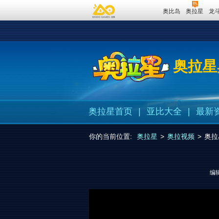
奥比岛
奥拉星
龙
奥拉星
奥拉星首页
|
亚比大全
|
最新
你的当前位置:
奥拉星
>
奥拉视频
>
奥拉
编