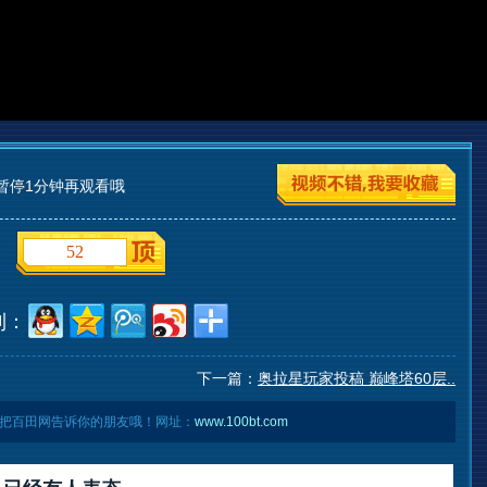
暂停1分钟再观看哦
52
到：
下一篇：
奥拉星玩家投稿 巅峰塔60层..
把百田网告诉你的朋友哦！网址：
www.100bt.com