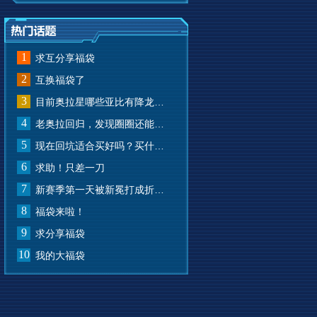
1
求互分享福袋
2
互换福袋了
3
目前奥拉星哪些亚比有降龙有悔？
4
老奥拉回归，发现圈圈还能兑换奥币？
5
现在回坑适合买好吗？买什么样的？
6
求助！只差一刀
7
新赛季第一天被新冕打成折叠屏了
8
福袋来啦！
9
求分享福袋
10
我的大福袋