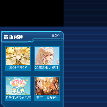
更多>
2026年费PV
2025暑假大视频
龙族不朽X羊毛节
蓝宝14周年PV