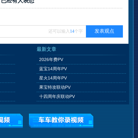
？已经有
人表态
发表观点
还可以输入
14
个字
最新文章
2026年费PV
蓝宝14周年PV
星火14周年PV
果宝特攻联动PV
十四周年庆联动PV