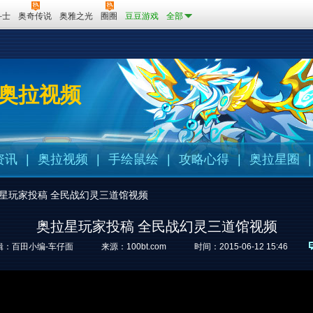
斗士
奥奇传说
奥雅之光
圈圈
豆豆游戏
全部
奥拉视频
资讯
|
奥拉视频
|
手绘鼠绘
|
攻略心得
|
奥拉星圈
|
星玩家投稿 全民战幻灵三道馆视频
奥拉星玩家投稿 全民战幻灵三道馆视频
辑：百田小编-车仔面
来源：
100bt.com
时间：2015-06-12 15:46