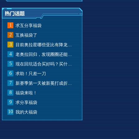
1
求互分享福袋
2
互换福袋了
3
目前奥拉星哪些亚比有降龙有悔？
4
老奥拉回归，发现圈圈还能兑换奥币？
5
现在回坑适合买好吗？买什么样的？
6
求助！只差一刀
7
新赛季第一天被新冕打成折叠屏了
8
福袋来啦！
9
求分享福袋
10
我的大福袋