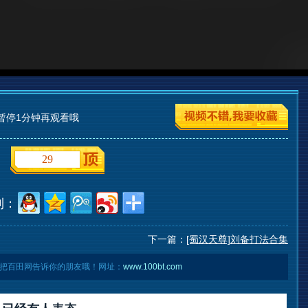
暂停1分钟再观看哦
29
到：
下一篇：
[蜀汉天尊]刘备打法合集
把百田网告诉你的朋友哦！网址：
www.100bt.com