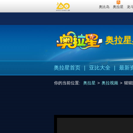
奥比岛
奥拉星
龙
奥拉星
奥拉星首页
|
亚比大全
|
最新
你的当前位置:
奥拉星
>
奥拉视频
>
猩猩