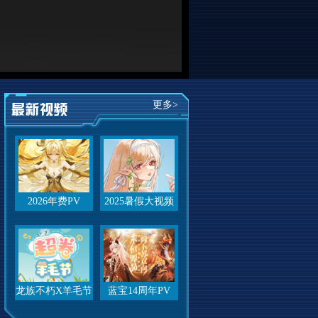
更多>
2026年费PV
2025暑假大视频
龙族不朽X羊毛节
蓝宝14周年PV