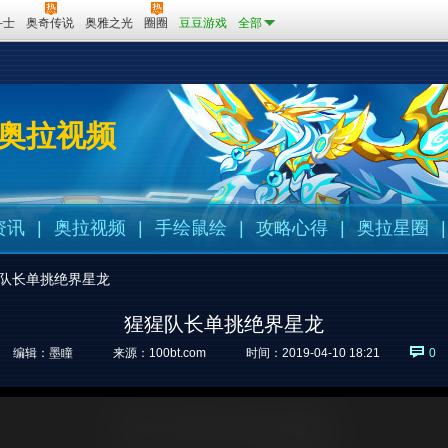
斗士
奥奇传说
奥雅之光
圈圈
豆豆游戏
全部
奥拉视频
资讯
|
奥拉视频
|
手绘鼠绘
|
攻略心得
|
奥拉星圈
|
队长单挑绝界星龙
猩猩队长单挑绝界星龙
编辑：墨瞳
来源：
100bt.com
时间：2019-04-10 18:21
0