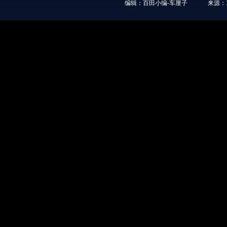
编辑：百田小编-车厘子
来源：