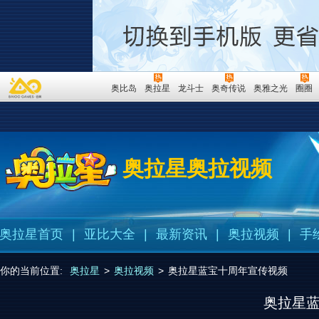
奥比岛
奥拉星
龙斗士
奥奇传说
奥雅之光
圈圈
奥拉星奥拉视频
奥拉星首页
|
亚比大全
|
最新资讯
|
奥拉视频
|
手
你的当前位置:
奥拉星
>
奥拉视频
>
奥拉星蓝宝十周年宣传视频
奥拉星