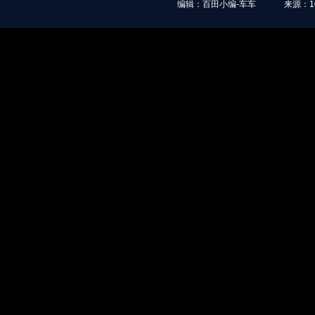
编辑：百田小编-车车
来源：
1