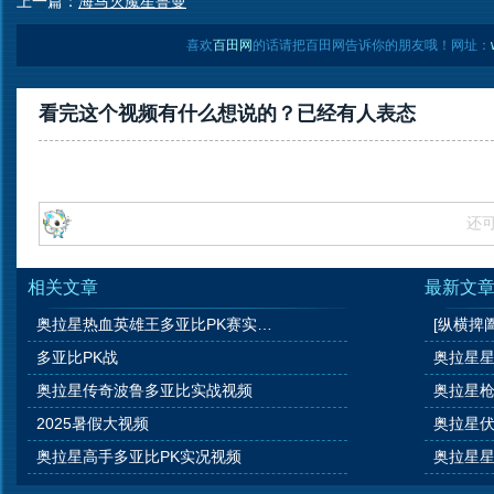
上一篇：
海马灭魔星鲁曼
喜欢
百田网
的话请把百田网告诉你的朋友哦！网址：
看完这个视频有什么想说的？已经有
人表态
还
相关文章
最新文
奥拉星热血英雄王多亚比PK赛实战视频
[纵横捭
多亚比PK战
奥拉星星
奥拉星传奇波鲁多亚比实战视频
奥拉星枪
2025暑假大视频
奥拉星
奥拉星高手多亚比PK实况视频
奥拉星