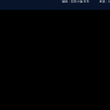
编辑：百田小编-车车
来源：
1