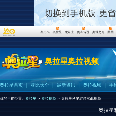
奥比岛
奥拉星
龙斗士
奥奇传说
奥雅之光
圈圈
奥拉星奥拉视频
奥拉星首页
|
亚比大全
|
最新资讯
|
奥拉视频
|
手
你的当前位置:
奥拉星
>
奥拉视频
>
奥拉星利尾游游实战视频
奥拉星