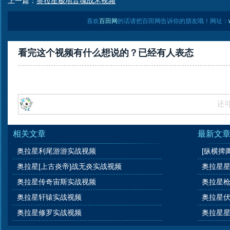
上一篇：
奥拉星极地音魂战术视频
喜欢
百田网
的话请把百田网告诉你的朋友哦！网址：
看完这个视频有什么想说的？已经有
人表态
还
相关文章
最新文
奥拉星利尾游游实战视频
[纵横捭
奥拉星[上古炎帝]战无炎实战视频
奥拉星星
奥拉星传奇宙斯实战视频
奥拉星枪
奥拉星轩辕实战视频
奥拉星
奥拉星修罗实战视频
奥拉星