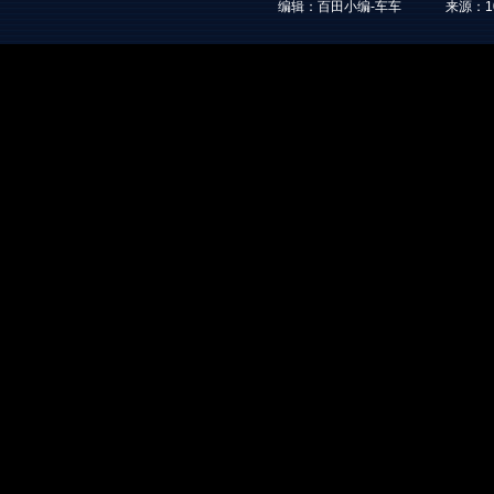
编辑：百田小编-车车
来源：
1